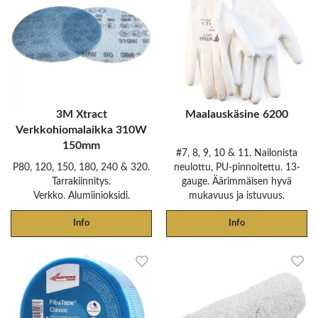
3M Xtract
Maalauskäsine 6200
Verkkohiomalaikka 310W
150mm
#7, 8, 9, 10 & 11. Nailonista
P80, 120, 150, 180, 240 & 320.
neulottu, PU-pinnoitettu. 13-
Tarrakiinnitys.
gauge. Äärimmäisen hyvä
Verkko. Alumiinioksidi.
mukavuus ja istuvuus.
Info
Info