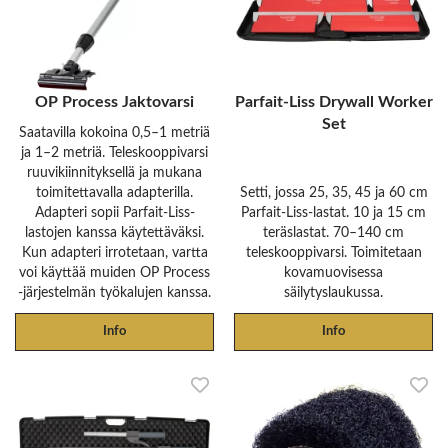
OP Process Jaktovarsi
Parfait-Liss Drywall Worker
Set
Saatavilla kokoina 0,5–1 metriä
ja 1–2 metriä. Teleskooppivarsi
ruuvikiinnityksellä ja mukana
toimitettavalla adapterilla.
Setti, jossa 25, 35, 45 ja 60 cm
Adapteri sopii Parfait-Liss-
Parfait-Liss-lastat. 10 ja 15 cm
lastojen kanssa käytettäväksi.
teräslastat. 70–140 cm
Kun adapteri irrotetaan, vartta
teleskooppivarsi. Toimitetaan
voi käyttää muiden OP Process
kovamuovisessa
-järjestelmän työkalujen kanssa.
säilytyslaukussa.
Info
Info