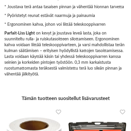
* Joustava terä antaa tasaisen pinnan ja vähentää hionnan tarvetta
* Pyöristetyt reunat estävät naarmuja ja painaumia
* Ergonominen kahva, johon voi liittää teleskooppivarren
Parfait-Liss Light
on kevyt ja joustava leveä lasta, joka on
suunniteltu rulla- ja ruiskutasoitteen silottamiseen. Ergonominen
kahva voidaan liittää teleskooppivarteen, ja varsi mahdollistaa terän
kulman säätämisen – erityisen hyödyllistä kattojen tasoittamisessa.
Lasta voidaan käyttää käsin tai yhdessä teleskooppivarren kanssa
seinien ja korkeiden pintojen työstöön. 0,3 mm karkaistusta
ruostumattomasta teräksestä valmistettu terä luo sileän pinnan ja
vähentää jälkityötä.
Tämän tuotteen suositellut lisävarusteet