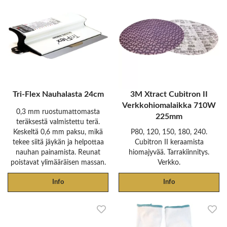
Tri-Flex Nauhalasta 24cm
3M Xtract Cubitron II
Verkkohiomalaikka 710W
0,3 mm ruostumattomasta
225mm
teräksestä valmistettu terä.
Keskeltä 0,6 mm paksu, mikä
P80, 120, 150, 180, 240.
tekee siitä jäykän ja helpottaa
Cubitron II keraamista
nauhan painamista. Reunat
hiomajyvää. Tarrakiinnitys.
poistavat ylimääräisen massan.
Verkko.
Info
Info