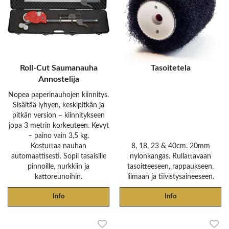
Roll-Cut Saumanauha
Tasoitetela
Annostelija
Nopea paperinauhojen kiinnitys.
Sisältää lyhyen, keskipitkän ja
pitkän version – kiinnitykseen
jopa 3 metrin korkeuteen. Kevyt
– paino vain 3,5 kg.
Kostuttaa nauhan
8, 18, 23 & 40cm. 20mm
automaattisesti. Sopii tasaisille
nylonkangas. Rullattavaan
pinnoille, nurkkiin ja
tasoitteeseen, rappaukseen,
kattoreunoihin.
liimaan ja tiivistysaineeseen.
Info
Info