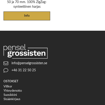
50 ja 70 mm. 100% ZigZag-
synteettinen harjas
Info
info@penselgrossisten.se
+46 31 22 50 25
OSTOKSET
Villkor
Yhteydenotto
Suosikkini
Sisäänkirjaus