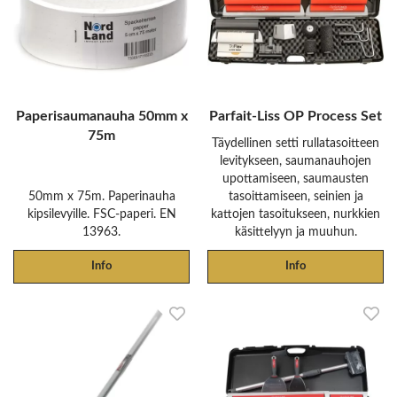
Paperisaumanauha 50mm x
Parfait-Liss OP Process Set
75m
Täydellinen setti rullatasoitteen
levitykseen, saumanauhojen
upottamiseen, saumausten
50mm x 75m. Paperinauha
tasoittamiseen, seinien ja
kipsilevyille. FSC-paperi. EN
kattojen tasoitukseen, nurkkien
13963.
käsittelyyn ja muuhun.
Info
Info