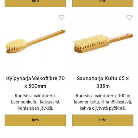
Info
Info
Kylpyharja Valkofiibre 70
Saunaharja Kuitu 65 x
x 500mm
335m
Ruotsissa valmistettu.
Ruotsissa valmistettu. 100 %
Luonnonkuitu. Koivuvarsi.
luonnonkuitu, lämmönkestävä,
Kohtalaisen jäykkä.
kahva öljytystä pyökistä.
Info
Info