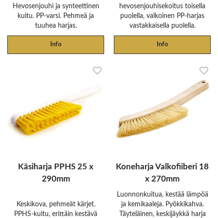
Hevosenjouhi ja synteettinen
hevosenjouhisekoitus toisella
kuitu. PP-varsi. Pehmeä ja
puolella, valkoinen PP-harjas
tuuhea harjas.
vastakkaisella puolella.
Info
Info
Käsiharja PPHS 25 x
Koneharja Valkofiiberi 18
290mm
x 270mm
Luonnonkuitua, kestää lämpöä
Keskikova, pehmeät kärjet.
ja kemikaaleja. Pyökkikahva.
PPHS-kuitu, erittäin kestävä
Täyteläinen, keskijäykkä harja