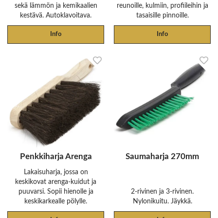
sekä lämmön ja kemikaalien
reunoille, kulmiin, profiileihin ja
kestävä. Autoklavoitava.
tasaisille pinnoille.
Info
Info
Penkkiharja Arenga
Saumaharja 270mm
Lakaisuharja, jossa on
keskikovat arenga-kuidut ja
puuvarsi. Sopii hienolle ja
2-rivinen ja 3-rivinen.
keskikarkealle pölylle.
Nylonikuitu. Jäykkä.