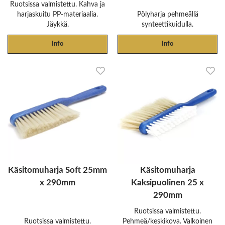
Ruotsissa valmistettu. Kahva ja
harjaskuitu PP-materiaalia.
Pölyharja pehmeällä
Jäykkä.
synteettikuidulla.
Info
Info
Käsitomuharja Soft 25mm
Käsitomuharja
x 290mm
Kaksipuolinen 25 x
290mm
Ruotsissa valmistettu.
Ruotsissa valmistettu.
Pehmeä/keskikova. Valkoinen