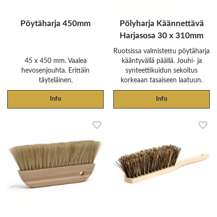
Pöytäharja 450mm
Pölyharja Käännettävä
Harjasosa 30 x 310mm
Ruotsissa valmistettu pöytäharja
45 x 450 mm. Vaalea
kääntyvällä päällä. Jouhi- ja
hevosenjouhta. Erittäin
synteettikuidun sekoitus
täyteläinen.
korkeaan tasaiseen laatuun.
Info
Info