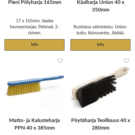
Pieni Pölyharja 165mm
Käsiharja Union 40 x
350mm
17 x 165mm. Vaalea
hevosenharjas. Pehmeä. 2-
Ruotsissa valmistettu. Union-
rivinen.
kuitu. Koivuvartta. Jäykkä.
Info
Info
Matto- ja Kalusteharja
Pöytäharja Teollisuus 40 x
PPN 40 x 385mm
280mm