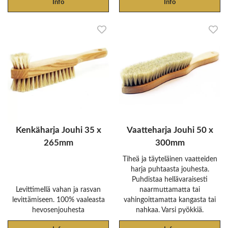
Info
Info
Kenkäharja Jouhi 35 x
Vaatteharja Jouhi 50 x
265mm
300mm
Tiheä ja täyteläinen vaatteiden
harja puhtaasta jouhesta.
Puhdistaa hellävaraisesti
Levittimellä vahan ja rasvan
naarmuttamatta tai
levittämiseen. 100% vaaleasta
vahingoittamatta kangasta tai
hevosenjouhesta
nahkaa. Varsi pyökkiä.