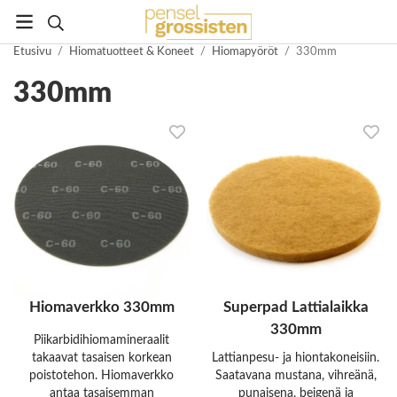
Etusivu
/
Hiomatuotteet & Koneet
/
Hiomapyöröt
/
330mm
330mm
Hiomaverkko 330mm
Superpad Lattialaikka
330mm
Piikarbidihiomamineraalit
takaavat tasaisen korkean
Lattianpesu- ja hiontakoneisiin.
poistotehon. Hiomaverkko
Saatavana mustana, vihreänä,
antaa tasaisemman
punaisena, beigenä ja