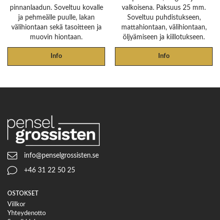
pinnanlaadun. Soveltuu kovalle
valkoisena. Paksuus 25 mm.
ja pehmeälle puulle, lakan
Soveltuu puhdistukseen,
välihiontaan sekä tasoitteen ja
mattahiontaan, välihiontaan,
muovin hiontaan.
öljyämiseen ja kiillotukseen.
Info
Info
info@penselgrossisten.se
+46 31 22 50 25
OSTOKSET
Villkor
Yhteydenotto