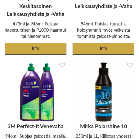
Keskitasoinen
Leikkausyhdiste ja -Vaha
Leikkausyhdiste ja -Vaha
473ml ja 946ml. Poistaa
946ml. Poistaa ruusut ja
hapettumisen ja P1000-naarmut
hologrammit myös vaikeista
tai hienommat.
tummista gelcoat-pinnoista.
Info
Info
3M Perfect-It Venevaha
Mirka Polarshine 10
946ml. Suojaa gelcoatia, maalia,
250ml ja 1L. Kiillotus yhdessä