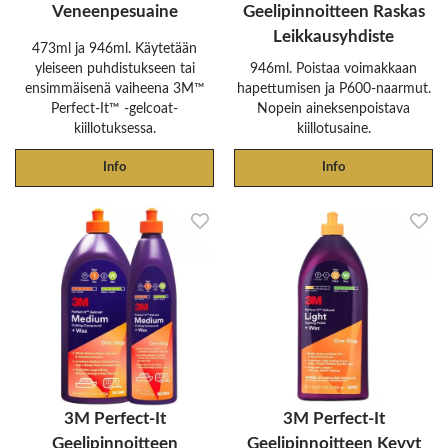
Veneenpesuaine
Geelipinnoitteen Raskas
Leikkausyhdiste
473ml ja 946ml. Käytetään
yleiseen puhdistukseen tai
946ml. Poistaa voimakkaan
ensimmäisenä vaiheena 3M™
hapettumisen ja P600-naarmut.
Perfect‐It™ -gelcoat-
Nopein aineksenpoistava
kiillotuksessa.
kiillotusaine.
Info
Info
3M Perfect-It
3M Perfect-It
Geelipinnoitteen
Geelipinnoitteen Kevyt