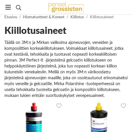
Etusivu
/
Hiomatuotteet & Koneet
/
Kiillotus
/
Kiillotusaineet
Kiillotusaineet
Täällä on 3M:n ja Mirkan valikoima ajoneuvojen, veneiden ja
komposiittien korkeakiillotukseen. Voimakkaat kiillotusaineet, jotka
ovat kestäviä, tehokkaita ja tuottavat nopeasti korkeakiiltoisen
pinnan. 3M Perfect-It -järjestelmä gelcoatin kiillotukseen on
helppokäyttöinen järjestelmä, joka tuo nopeasti korkean kiillon
kuluneisiin venekaleviin. Meillä on myös 3M:n värikoodattu
järjestelmä ajoneuvojen maalille, joka on osoittautunut erinomaiseksi
myös veneille ja gelcoatille. Mirka Polarshine -tuoteperheessä on
useita tehokkaita tuotteita gelcoatin ja komposiitin kiillotukseen,
mukaan lukien erittäin suorituskykyiset venepesuaineet.