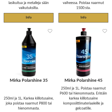
lasikuitua ja metalleja sään
vaiheessa. Poistaa naarmut
vaikutuksilta.
1500:sta.
Info
Info
Mirka Polarshine 35
Mirka Polarshine 45
250ml ja 1L. Poistaa naarmut
P600 tai hienommasta. Erittäin
250ml ja 1L. Karkea kiillotusaine,
karkea kiillotusaine
joka poistaa naarmut P800 tai
komposiittimateriaaleille ja
hienommasta.
gelcoatille.