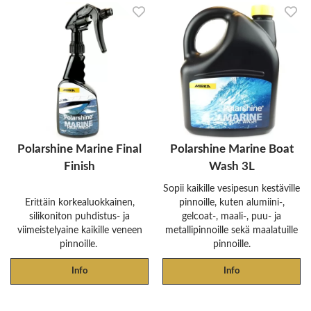
Polarshine Marine Final
Polarshine Marine Boat
Finish
Wash 3L
Sopii kaikille vesipesun kestäville
Erittäin korkealuokkainen,
pinnoille, kuten alumiini-,
silikoniton puhdistus- ja
gelcoat-, maali-, puu- ja
viimeistelyaine kaikille veneen
metallipinnoille sekä maalatuille
pinnoille.
pinnoille.
Info
Info