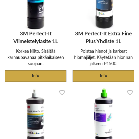
3M Perfect-It
3M Perfect-It Extra Fine
Viimeistelylasite 1L
Plus Yhdiste 1L
Korkea kiilto. Sisältää
Poistaa hienot ja karkeat
karnaubavahaa pitkäaikaiseen
hiomajäljet. Käytetään hionnan
suojaan.
jälkeen P1500.
Info
Info