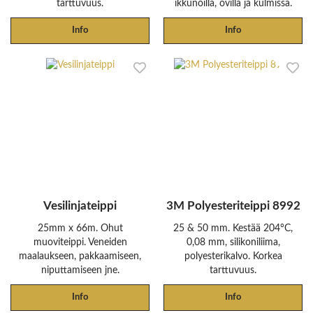
tarttuvuus.
ikkunoilla, ovilla ja kulmissa.
Info
Info
Vesilinjateippi
3M Polyesteriteippi 8992
25mm x 66m. Ohut
25 & 50 mm. Kestää 204°C,
muoviteippi. Veneiden
0,08 mm, silikoniliima,
maalaukseen, pakkaamiseen,
polyesterikalvo. Korkea
niputtamiseen jne.
tarttuvuus.
Info
Info