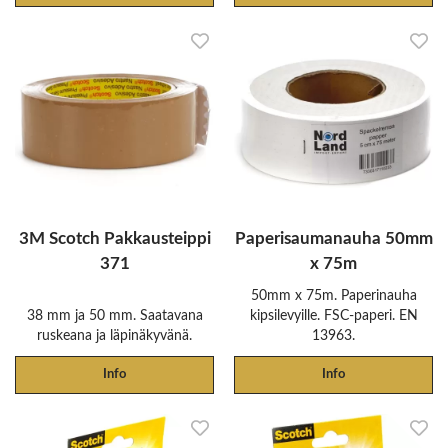
3M Scotch Pakkausteippi
Paperisaumanauha 50mm
371
x 75m
50mm x 75m. Paperinauha
38 mm ja 50 mm. Saatavana
kipsilevyille. FSC-paperi. EN
ruskeana ja läpinäkyvänä.
13963.
Info
Info