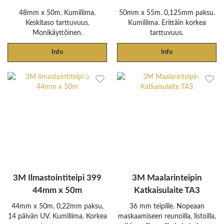
48mm x 50m. Kumiliima.
50mm x 55m. 0,125mm paksu.
Keskitaso tarttuvuus.
Kumiliima. Erittäin korkea
Monikäyttöinen.
tarttuvuus.
Info
Info
3M Ilmastointiteipi 399
3M Maalarinteipin
44mm x 50m
Katkaisulaite TA3
44mm x 50m. 0,22mm paksu,
36 mm teipille. Nopeaan
14 päivän UV. Kumiliima. Korkea
maskaamiseen reunoilla, listoilla,