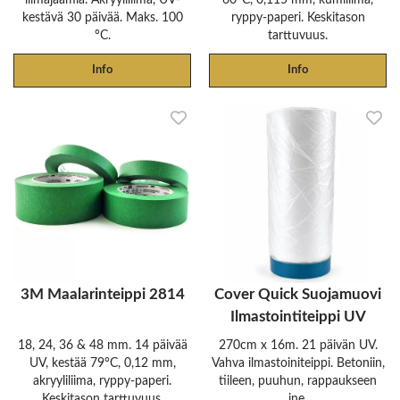
kestävä 30 päivää. Maks. 100
ryppy-paperi. Keskitason
°C.
tarttuvuus.
Info
Info
3M Maalarinteippi 2814
Cover Quick Suojamuovi
Ilmastointiteippi UV
18, 24, 36 & 48 mm. 14 päivää
270cm x 16m. 21 päivän UV.
UV, kestää 79°C, 0,12 mm,
Vahva ilmastoiniteippi. Betoniin,
akryyliliima, ryppy-paperi.
tiileen, puuhun, rappaukseen
Keskitason tarttuvuus.
jne.