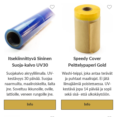
Itsekiinnittyvä Sininen
Speedy Cover
Suoja-kalvo UV30
Peittelypaperi Gold
Suojakalvo akryyliliimalla. UV-
Washi-teippi, joka antaa terävät
kestävyys 30 päivää. Suojaa
ja puhtaat maalirajat. Ei jätä
naarmuilta, maaliroiskeilta, lialta
liimajäämiä poistettaessa. UV-
jne. Soveltuu ikkunoille, oville,
kestävä jopa 14 päivää ja sopii
lattioille, veneen rungoille jne.
sekä sisä- että ulkokäyttöön.
Info
Info