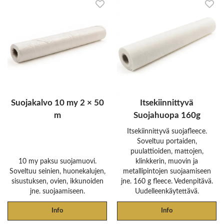
Suojakalvo 10 my 2 × 50
Itsekiinnittyvä
m
Suojahuopa 160g
Itsekiinnittyvä suojafleece.
Soveltuu portaiden,
puulattioiden, mattojen,
10 my paksu suojamuovi.
klinkkerin, muovin ja
Soveltuu seinien, huonekalujen,
metallipintojen suojaamiseen
sisustuksen, ovien, ikkunoiden
jne. 160 g fleece. Vedenpitävä.
jne. suojaamiseen.
Uudelleenkäytettävä.
Info
Info