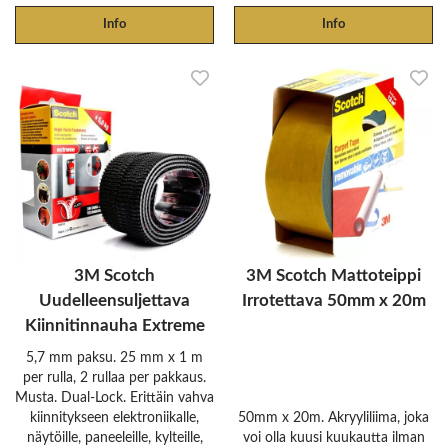
Info
Info
3M Scotch
3M Scotch Mattoteippi
Uudelleensuljettava
Irrotettava 50mm x 20m
Kiinnitinnauha Extreme
5,7 mm paksu. 25 mm x 1 m
per rulla, 2 rullaa per pakkaus.
Musta. Dual-Lock. Erittäin vahva
kiinnitykseen elektroniikalle,
50mm x 20m. Akryyliliima, joka
näytöille, paneeleille, kylteille,
voi olla kuusi kuukautta ilman