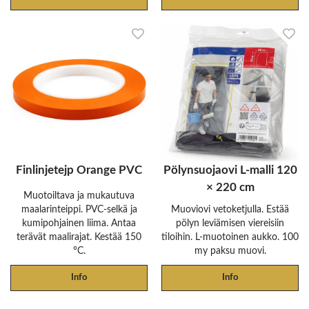
Finlinjetejp Orange PVC
Pölynsuojaovi L-malli 120
× 220 cm
Muotoiltava ja mukautuva
maalarinteippi. PVC-selkä ja
Muoviovi vetoketjulla. Estää
kumipohjainen liima. Antaa
pölyn leviämisen viereisiin
terävät maalirajat. Kestää 150
tiloihin. L-muotoinen aukko. 100
°C.
my paksu muovi.
Info
Info