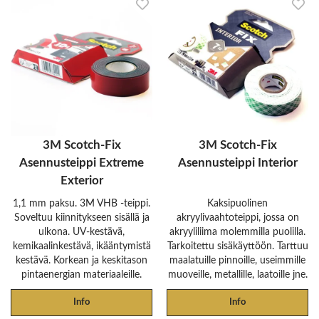
3M Scotch-Fix
3M Scotch-Fix
Asennusteippi Extreme
Asennusteippi Interior
Exterior
1,1 mm paksu. 3M VHB -teippi.
Kaksipuolinen
Soveltuu kiinnitykseen sisällä ja
akryylivaahtoteippi, jossa on
ulkona. UV-kestävä,
akryyliliima molemmilla puolilla.
kemikaalinkestävä, ikääntymistä
Tarkoitettu sisäkäyttöön. Tarttuu
kestävä. Korkean ja keskitason
maalatuille pinnoille, useimmille
pintaenergian materiaaleille.
muoveille, metallille, laatoille jne.
Info
Info