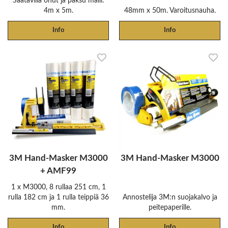
Saatavilla ohut ja paksu malli.
4m x 5m.
48mm x 50m. Varoitusnauha.
Info
Info
3M Hand-Masker M3000
3M Hand-Masker M3000
+ AMF99
1 x M3000, 8 rullaa 251 cm, 1
rulla 182 cm ja 1 rulla teippiä 36
Annostelija 3M:n suojakalvo ja
mm.
peitepaperille.
Info
Info