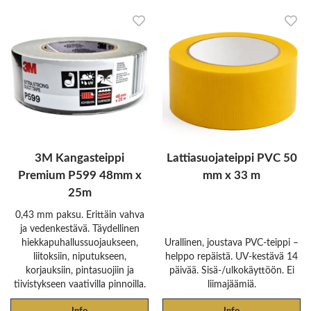
3M Kangasteippi
Lattiasuojateippi PVC 50
Premium P599 48mm x
mm x 33 m
25m
0,43 mm paksu. Erittäin vahva
ja vedenkestävä. Täydellinen
hiekkapuhallussuojaukseen,
Urallinen, joustava PVC-teippi –
liitoksiin, niputukseen,
helppo repäistä. UV-kestävä 14
korjauksiin, pintasuojiin ja
päivää. Sisä-/ulkokäyttöön. Ei
tiivistykseen vaativilla pinnoilla.
liimajäämiä.