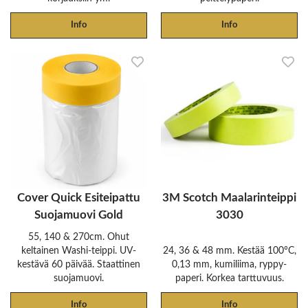
Info
Info
Cover Quick Esiteipattu
3M Scotch Maalarinteippi
Suojamuovi Gold
3030
55, 140 & 270cm. Ohut
keltainen Washi-teippi. UV-
24, 36 & 48 mm. Kestää 100°C,
kestävä 60 päivää. Staattinen
0,13 mm, kumiliima, ryppy-
suojamuovi.
paperi. Korkea tarttuvuus.
Info
Info