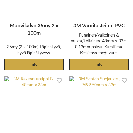
Muovikalvo 35my 2 x
3M Varoitusteippi PVC
100m
Punainen/valkoinen &
musta/keltainen. 48mm x 33m.
35my (2 x 100m) Läpinäkyvä,
0,13mm paksu. Kumiliima.
hyvä läpinäkyvyys.
Keskitaso tarttuvuus.
Info
Info