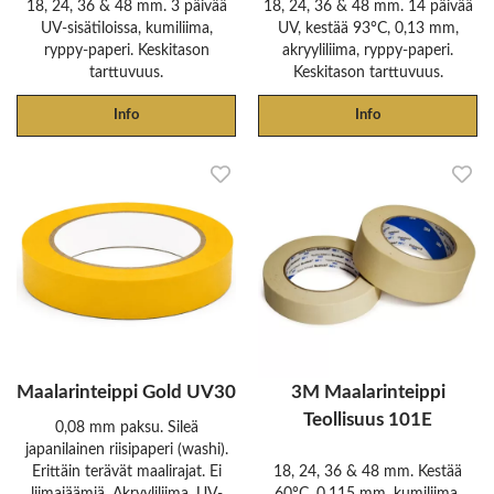
18, 24, 36 & 48 mm. 3 päivää
18, 24, 36 & 48 mm. 14 päivää
UV-sisätiloissa, kumiliima,
UV, kestää 93°C, 0,13 mm,
ryppy-paperi. Keskitason
akryyliliima, ryppy-paperi.
tarttuvuus.
Keskitason tarttuvuus.
Info
Info
Maalarinteippi Gold UV30
3M Maalarinteippi
Teollisuus 101E
0,08 mm paksu. Sileä
japanilainen riisipaperi (washi).
Erittäin terävät maalirajat. Ei
18, 24, 36 & 48 mm. Kestää
liimajäämiä. Akryyliliima, UV-
60°C, 0,115 mm, kumiliima,