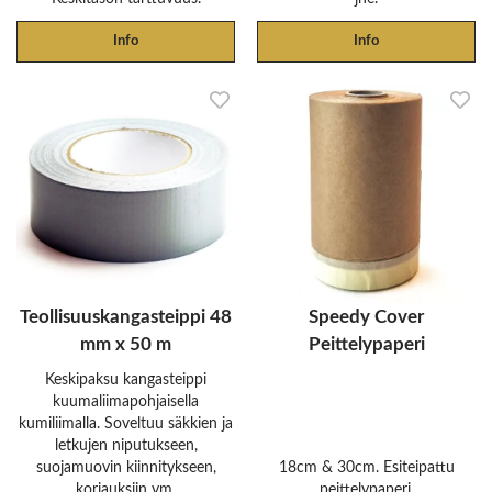
Info
Info
Teollisuuskangasteippi 48
Speedy Cover
mm x 50 m
Peittelypaperi
Keskipaksu kangasteippi
kuumaliimapohjaisella
kumiliimalla. Soveltuu säkkien ja
letkujen niputukseen,
suojamuovin kiinnitykseen,
18cm & 30cm. Esiteipattu
korjauksiin ym.
peittelypaperi.