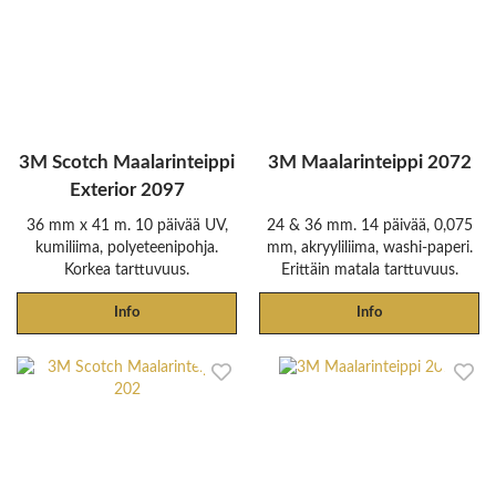
3M Scotch Maalarinteippi
3M Maalarinteippi 2072
Exterior 2097
36 mm x 41 m. 10 päivää UV,
24 & 36 mm. 14 päivää, 0,075
kumiliima, polyeteenipohja.
mm, akryyliliima, washi-paperi.
Korkea tarttuvuus.
Erittäin matala tarttuvuus.
Info
Info