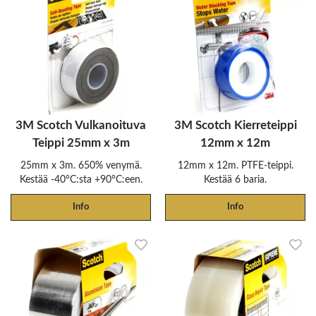
3M Scotch Vulkanoituva
3M Scotch Kierreteippi
Teippi 25mm x 3m
12mm x 12m
25mm x 3m. 650% venymä.
12mm x 12m. PTFE-teippi.
Kestää -40°C:sta +90°C:een.
Kestää 6 baria.
Info
Info