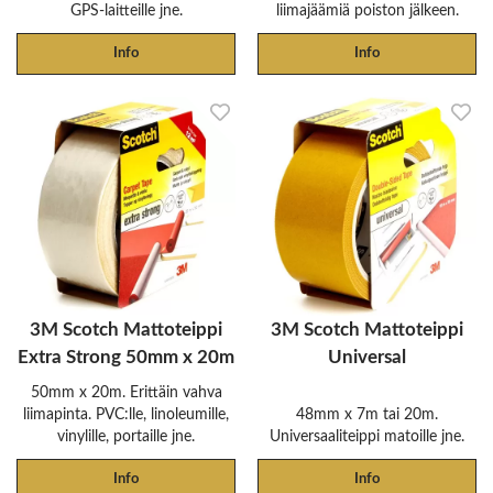
GPS-laitteille jne.
liimajäämiä poiston jälkeen.
Info
Info
3M Scotch Mattoteippi
3M Scotch Mattoteippi
Extra Strong 50mm x 20m
Universal
50mm x 20m. Erittäin vahva
liimapinta. PVC:lle, linoleumille,
48mm x 7m tai 20m.
vinylille, portaille jne.
Universaaliteippi matoille jne.
Info
Info