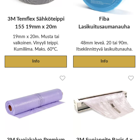
3M Temflex Sähköteippi
Fiba
155 19mm x 20m
Lasikuitusaumanauha
19mm x 20m. Musta tai
valkoinen. Vinyyli teippi.
48mm leveä. 20 tai 90m.
Kumiliima. Maks. 60°C.
Itsekiinnittyvä lasikuitunauha.
Info
Info
3M Suojakalvo Premium
3M Suojapeite Basic 4 x