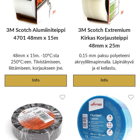
3M Scotch Alumiiniteippi
3M Scotch Extremium
4701 48mm x 15m
Kirkas Korjausteippi
48mm x 25m
48mm x 15m. -10°C:sta
0,15 mm paksu polyeteeni
250°C:een. Tiivistämiseen,
akryyliliimapinnalla. Läpinäkyvä
liittämiseen, korjaukseen jne.
ja ei kellastu.
Info
Info