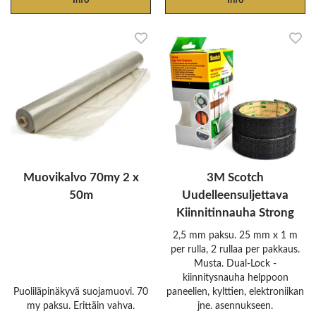
Info
Info
Muovikalvo 70my 2 x
3M Scotch
50m
Uudelleensuljettava
Kiinnitinnauha Strong
2,5 mm paksu. 25 mm x 1 m
per rulla, 2 rullaa per pakkaus.
Musta. Dual-Lock -
kiinnitysnauha helppoon
Puoliläpinäkyvä suojamuovi. 70
paneelien, kylttien, elektroniikan
my paksu. Erittäin vahva.
jne. asennukseen.