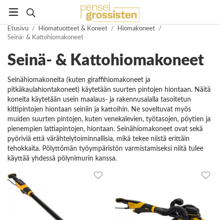
Etusivu
/
Hiomatuotteet & Koneet
/
Hiomakoneet
/
Seinä- & Kattohiomakoneet
Seinä- & Kattohiomakoneet
Seinähiomakoneita (kuten giraffihiomakoneet ja
pitkäkaulahiontakoneet) käytetään suurten pintojen hiontaan. Näitä
koneita käytetään usein maalaus- ja rakennusalalla tasoitetun
kittipintojen hiontaan seiniin ja kattoihin. Ne soveltuvat myös
muiden suurten pintojen, kuten venekalevien, työtasojen, pöytien ja
pienempien lattiapintojen, hiontaan. Seinähiomakoneet ovat sekä
pyöriviä että värähtelytoiminnallisia, mikä tekee niistä erittäin
tehokkaita. Pölyttömän työympäristön varmistamiseksi niitä tulee
käyttää yhdessä pölynimurin kanssa.