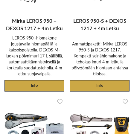
Mirka LEROS 950 +
LEROS 950-S + DEXOS
DEXOS 1217 + 4m Letku
1217 + 4m Letku
LEROS 950 -hiomakone
joustavalla hiomapäällä ja
Ammattipaketti: Mirka LEROS
kaksoispoistolla. DEXOS M-
950-S ja DEXOS 1217.
luokan pölynimuri 17 L säiliöllä,
Kompakti seinähiomakone ja
automaattikäynnistyksellä ja
tehokas imuri 4 m letkulla
korkealla suodatusteholla. 4 m
pölyttömään hiontaan ahtaissa
letku suojavaipalla.
tiloissa.
Info
Info