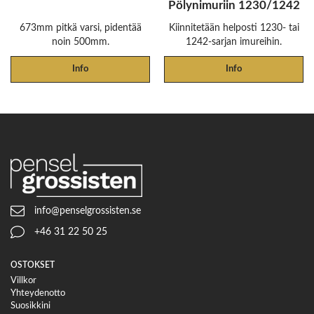
Pölynimuriin 1230/1242
673mm pitkä varsi, pidentää
Kiinnitetään helposti 1230- tai
noin 500mm.
1242-sarjan imureihin.
Info
Info
info@penselgrossisten.se
+46 31 22 50 25
OSTOKSET
Villkor
Yhteydenotto
Suosikkini