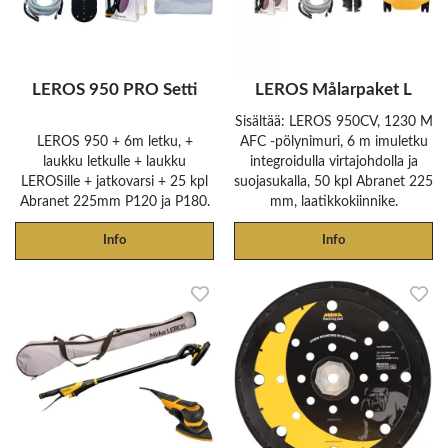
LEROS 950 PRO Setti
LEROS Målarpaket L
Sisältää: LEROS 950CV, 1230 M
LEROS 950 + 6m letku, +
AFC -pölynimuri, 6 m imuletku
laukku letkulle + laukku
integroidulla virtajohdolla ja
LEROSille + jatkovarsi + 25 kpl
suojasukalla, 50 kpl Abranet 225
Abranet 225mm P120 ja P180.
mm, laatikkokiinnike.
Info
Info