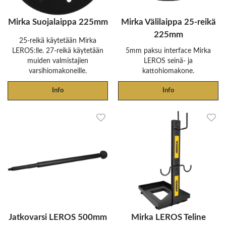
Mirka Suojalaippa 225mm
Mirka Välilaippa 25-reikä
225mm
25-reikä käytetään Mirka
LEROS:lle. 27-reikä käytetään
5mm paksu interface Mirka
muiden valmistajien
LEROS seinä- ja
varsihiomakoneille.
kattohiomakone.
Info
Info
Jatkovarsi LEROS 500mm
Mirka LEROS Teline