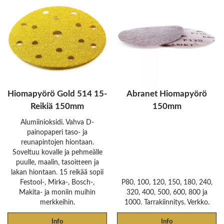
Hiomapyörö Gold 514 15-
Abranet Hiomapyörö
Reikiä 150mm
150mm
Alumiinioksidi. Vahva D-
painopaperi taso- ja
reunapintojen hiontaan.
Soveltuu kovalle ja pehmeälle
puulle, maalin, tasoitteen ja
lakan hiontaan. 15 reikää sopii
Festool-, Mirka-, Bosch-,
P80, 100, 120, 150, 180, 240,
Makita- ja moniin muihin
320, 400, 500, 600, 800 ja
merkkeihin.
1000. Tarrakiinnitys. Verkko.
Info
Info