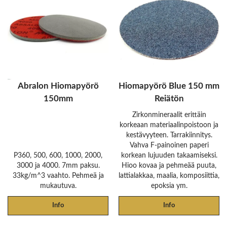
Abralon Hiomapyörö
Hiomapyörö Blue 150 mm
150mm
Reiätön
Zirkonmineraalit erittäin
korkeaan materiaalinpoistoon ja
kestävyyteen. Tarrakiinnitys.
Vahva F-painoinen paperi
P360, 500, 600, 1000, 2000,
korkean lujuuden takaamiseksi.
3000 ja 4000. 7mm paksu.
Hioo kovaa ja pehmeää puuta,
33kg/m^3 vaahto. Pehmeä ja
lattialakkaa, maalia, komposiittia,
mukautuva.
epoksia ym.
Info
Info