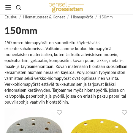
Etusivu
/
Hiomatuotteet & Koneet
/
Hiomapyöröt
/
150mm
150mm
150 mm:n hiomapyörät on suunniteltu käytettäväksi
eksentersahakoneissa. Valikoimaamme kuuluu hiomapyöriä
monenlaisten materiaalien, kuten lasikuituvahvisteisen muovin,
epoksihartsin, gelcoatin, komposiitin, kovan puun, lakka-, metalli-,
maali- ja täyteainehiontaan. Kovan materiaalin hiontaan suositellaan
keraamisten hiomamineraalien käyttöä. Pölyttömän työympäristön
varmistamiseksi verkko-hiomapyörät ovat optimaalinen valinta.
Verkkohiomapyörät estävät tukkeutumisen ja tarjoavat lisäksi
erinomaisen kestävyyden. Tarjoamme myös hiomapyöriä, joissa on
kalvopohja, paperipohja ja pyöriä, joissa on erittäin paksu paperi tai
puuvillapohja vaativiin hiontatöihin.