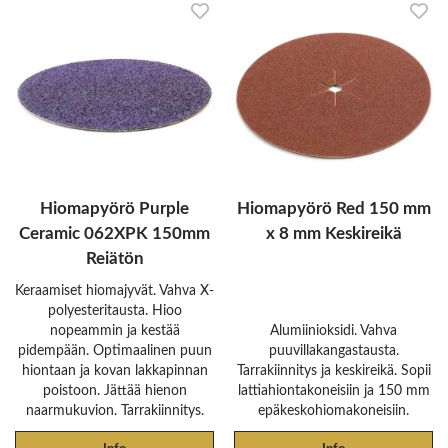
Hiomapyörö Purple
Hiomapyörö Red 150 mm
Ceramic 062XPK 150mm
x 8 mm Keskireikä
Reiätön
Keraamiset hiomajyvät. Vahva X-
polyesteritausta. Hioo
nopeammin ja kestää
Alumiinioksidi. Vahva
pidempään. Optimaalinen puun
puuvillakangastausta.
hiontaan ja kovan lakkapinnan
Tarrakiinnitys ja keskireikä. Sopii
poistoon. Jättää hienon
lattiahiontakoneisiin ja 150 mm
naarmukuvion. Tarrakiinnitys.
epäkeskohiomakoneisiin.