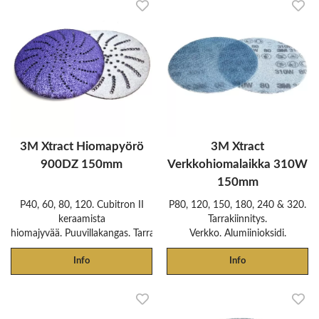
3M Xtract Hiomapyörö
3M Xtract
900DZ 150mm
Verkkohiomalaikka 310W
150mm
P40, 60, 80, 120. Cubitron II
P80, 120, 150, 180, 240 & 320.
keraamista
Tarrakiinnitys.
hiomajyvää. Puuvillakangas. Tarrakiinnitys.
Verkko. Alumiinioksidi.
Info
Info