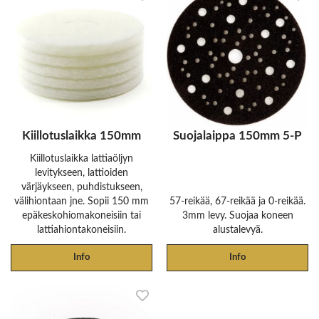
Kiillotuslaikka 150mm
Suojalaippa 150mm 5-P
Kiillotuslaikka lattiaöljyn
levitykseen, lattioiden
värjäykseen, puhdistukseen,
välihiontaan jne. Sopii 150 mm
57-reikää, 67-reikää ja 0-reikää.
epäkeskohiomakoneisiin tai
3mm levy. Suojaa koneen
lattiahiontakoneisiin.
alustalevyä.
Info
Info