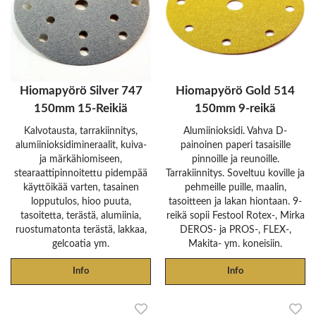
Hiomapyörö Silver 747
Hiomapyörö Gold 514
150mm 15-Reikiä
150mm 9-reikä
Kalvotausta, tarrakiinnitys,
Alumiinioksidi. Vahva D-
alumiinioksidimineraalit, kuiva-
painoinen paperi tasaisille
ja märkähiomiseen,
pinnoille ja reunoille.
stearaattipinnoitettu pidempää
Tarrakiinnitys. Soveltuu koville ja
käyttöikää varten, tasainen
pehmeille puille, maalin,
lopputulos, hioo puuta,
tasoitteen ja lakan hiontaan. 9-
tasoitetta, terästä, alumiinia,
reikä sopii Festool Rotex-, Mirka
ruostumatonta terästä, lakkaa,
DEROS- ja PROS-, FLEX-,
gelcoatia ym.
Makita- ym. koneisiin.
Info
Info