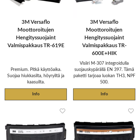
3M Versaflo
3M Versaflo
Moottoroitujen
Moottoroitujen
Hengityssuojaint
Hengityssuojaint
Valmispakkaus TR-619E
Valmispakkaus TR-
600E+HIK
Visiiri M-307 integroidulla
Premium. Pitkä käyttöaika.
suojauskypärällä EN 397. Tämä
Suojaa hiukkasilta, höyryiltä ja
paketti tarjoaa luokan TH3, NPF
kaasuilta.
500.
Info
Info