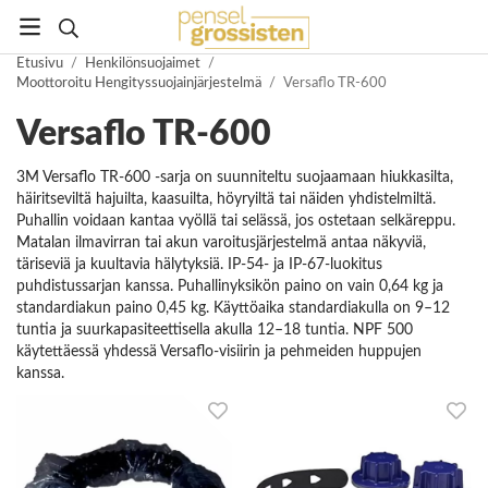
Etusivu
/
Henkilönsuojaimet
/
Moottoroitu Hengityssuojainjärjestelmä
/
Versaflo TR-600
Versaflo TR-600
3M Versaflo TR-600 -sarja on suunniteltu suojaamaan hiukkasilta,
häiritseviltä hajuilta, kaasuilta, höyryiltä tai näiden yhdistelmiltä.
Puhallin voidaan kantaa vyöllä tai selässä, jos ostetaan selkäreppu.
Matalan ilmavirran tai akun varoitusjärjestelmä antaa näkyviä,
täriseviä ja kuultavia hälytyksiä. IP-54- ja IP-67-luokitus
puhdistussarjan kanssa. Puhallinyksikön paino on vain 0,64 kg ja
standardiakun paino 0,45 kg. Käyttöaika standardiakulla on 9–12
tuntia ja suurkapasiteettisella akulla 12–18 tuntia. NPF 500
käytettäessä yhdessä Versaflo-visiirin ja pehmeiden huppujen
kanssa.