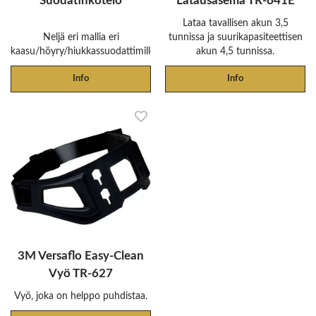
Suodatinkotelo
Latausasema TR-641E
Lataa tavallisen akun 3,5
Neljä eri mallia eri
tunnissa ja suurikapasiteettisen
kaasu/höyry/hiukkassuodattimille.
akun 4,5 tunnissa.
Info
Info
3M Versaflo Easy-Clean
Vyö TR-627
Vyö, joka on helppo puhdistaa.