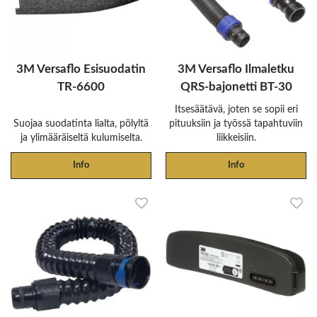
3M Versaflo Esisuodatin
3M Versaflo Ilmaletku
TR-6600
QRS-bajonetti BT-30
Itsesäätävä, joten se sopii eri
Suojaa suodatinta lialta, pölyltä
pituuksiin ja työssä tapahtuviin
ja ylimääräiseltä kulumiselta.
liikkeisiin.
Info
Info