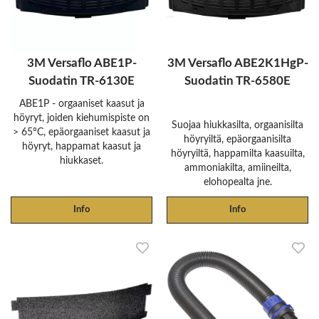
3M Versaflo ABE1P-
3M Versaflo ABE2K1HgP-
Suodatin TR-6130E
Suodatin TR-6580E
ABE1P - orgaaniset kaasut ja
höyryt, joiden kiehumispiste on
Suojaa hiukkasilta, orgaanisilta
> 65°C, epäorgaaniset kaasut ja
höyryiltä, epäorgaanisilta
höyryt, happamat kaasut ja
höyryiltä, happamilta kaasuilta,
hiukkaset.
ammoniakilta, amiineilta,
elohopealta jne.
Info
Info