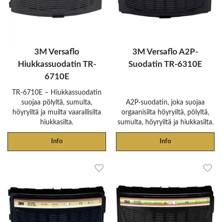
3M Versaflo
3M Versaflo A2P-
Hiukkassuodatin TR-
Suodatin TR-6310E
6710E
TR-6710E – Hiukkassuodatin
suojaa pölyltä, sumulta,
A2P-suodatin, joka suojaa
höyryiltä ja muilta vaarallisilta
orgaanisilta höyryiltä, pölyltä,
hiukkasilta.
sumulta, höyryiltä ja hiukkasilta.
Info
Info