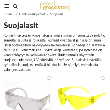
Etusivu
/
Henkilönsuojaimet
/
Suojalasit
Suojalasit
Korilasit käytetään ympäristöissä, joissa silmiä on suojattava pölyltä,
sumulta, savulta ja roiskeilta. Korilasit ovat tiiviit ja niissä on suuri
linssi optimaalisen näkyvyyden takaamiseksi. Korilaseja on saatavilla
tiivis- ja tuuletusmallisina. Tiiviitä laseja käytetään, jos kyseessä on
kaasut/höyryt tai kemikaaliroiskeet. Tuuletusmallit käytetään
suojaksi hiukkasilta, UV-säteilyltä, pölyltä jne. Suojalasit käytetään
työpaikoilla suojaksi lentäviä hiukkasia, UV-säteilyä, voimakasta
valoa jne. vastaan.