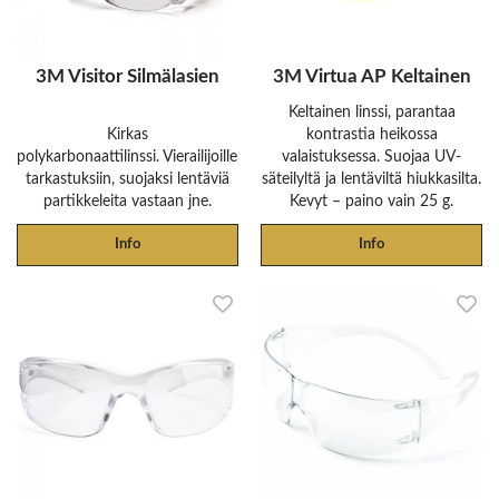
3M Visitor Silmälasien
3M Virtua AP Keltainen
Keltainen linssi, parantaa
Kirkas
kontrastia heikossa
polykarbonaattilinssi. Vierailijoille,
valaistuksessa. Suojaa UV-
tarkastuksiin, suojaksi lentäviä
säteilyltä ja lentäviltä hiukkasilta.
partikkeleita vastaan jne.
Kevyt – paino vain 25 g.
Info
Info