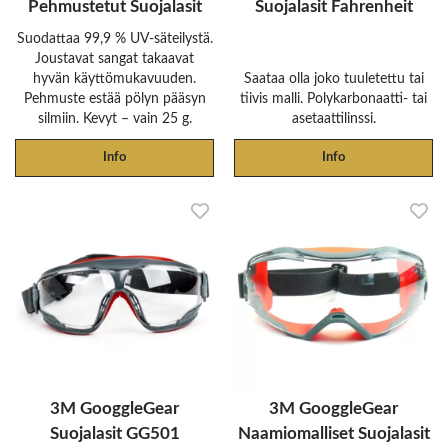
Pehmustetut Suojalasit
Suojalasit Fahrenheit
Suodattaa 99,9 % UV-säteilystä.
Joustavat sangat takaavat
hyvän käyttömukavuuden.
Saataa olla joko tuuletettu tai
Pehmuste estää pölyn pääsyn
tiivis malli. Polykarbonaatti- tai
silmiin. Kevyt – vain 25 g.
asetaattilinssi.
Info
Info
3M GooggleGear
3M GooggleGear
Suojalasit GG501
Naamiomalliset Suojalasit