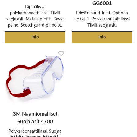
GG6001
Läpinäkyvä
polykarbonaattilinssi. Tiiviit
Erittäin suuri linssi. Optinen
suojalasit. Matala profiili. Kevyt
luokka 1. Polykarbonaattilinssi.
paino. Scotchguard-pinnoite.
Tiiviit suojalasit.
Info
Info
3M Naamiomalliset
Suojalasit 4700
Polykarbonaattilinssi. Suojaa