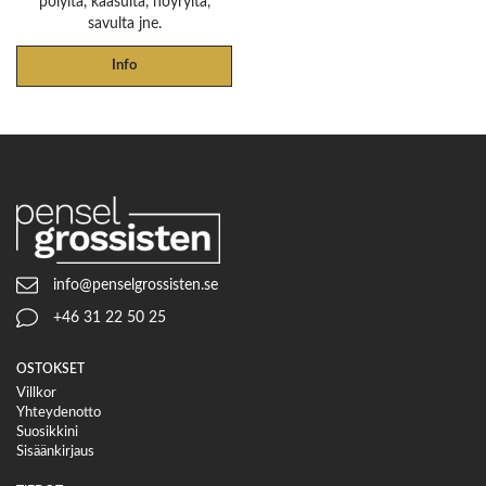
pölyltä, kaasulta, höyryltä,
savulta jne.
Info
info@penselgrossisten.se
+46 31 22 50 25
OSTOKSET
Villkor
Yhteydenotto
Suosikkini
Sisäänkirjaus