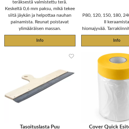
teräksestä valmistettu terä.
Keskeltä 0,6 mm paksu, mikä tekee
siitä jäykän ja helpottaa nauhan
P80, 120, 150, 180, 24
painamista. Reunat poistavat
II keraamist
ylimääräisen massan.
hiomajyvää. Tarrakiinni
Info
Info
Tasoituslasta Puu
Cover Quick Esit