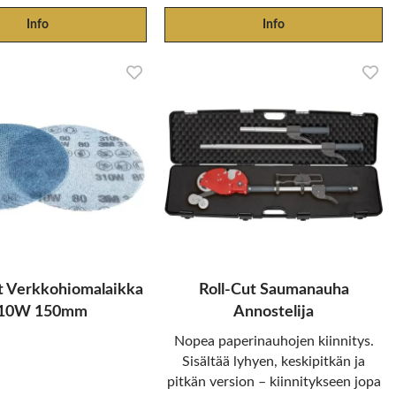
Info
Info
t Verkkohiomalaikka
Roll-Cut Saumanauha
10W 150mm
Annostelija
Nopea paperinauhojen kiinnitys.
Sisältää lyhyen, keskipitkän ja
pitkän version – kiinnitykseen jopa