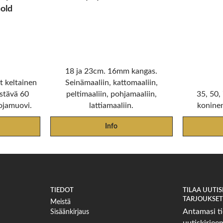
old
18 ja 23cm. 16mm kangas.
 keltainen
Seinämaaliin, kattomaaliin,
stävä 60
peltimaaliin, pohjamaaliin,
35, 50
ojamuovi.
lattiamaaliin.
koninen
Info
TIEDOT
TILAA UUTI
TARJOUKSET 
Meistä
Antamasi ti
Sisäänkirjaus
uutiskirje