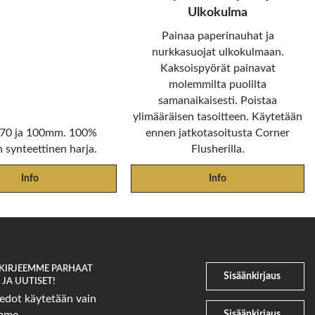
Ulkokulma
Painaa paperinauhat ja
nurkkasuojat ulkokulmaan.
Kaksoispyörät painavat
molemmilta puolilta
samanaikaisesti. Poistaa
ylimääräisen tasoitteen. Käytetään
, 70 ja 100mm. 100%
ennen jatkotasoitusta Corner
 synteettinen harja.
Flusherilla.
Info
Info
SKIRJEEMME PARHAAT
Sisäänkirjaus
JA UUTISET!
edot käytetään vain
Sisäänkirjaus
emme.