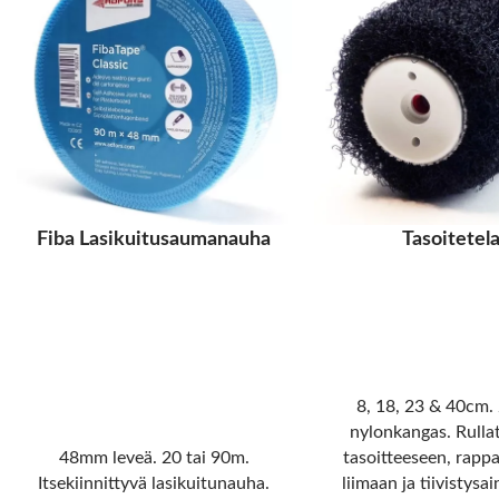
Fiba Lasikuitusaumanauha
Tasoitetel
8, 18, 23 & 40cm
nylonkangas. Rulla
48mm leveä. 20 tai 90m.
tasoitteeseen, rapp
Itsekiinnittyvä lasikuitunauha.
liimaan ja tiivistysa