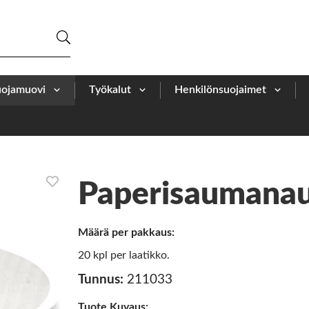
uojamuovi
Työkalut
Henkilönsuojaimet
Paperisaumana
Määrä per pakkaus:
20 kpl per laatikko.
Tunnus:
211033
Tuote Kuvaus: