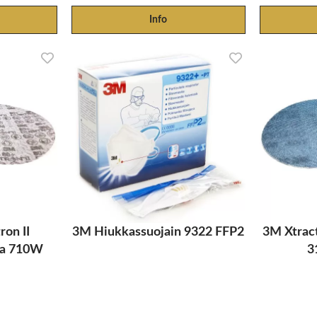
Info
ron II
3M Hiukkassuojain 9322 FFP2
3M Xtrac
ka 710W
3