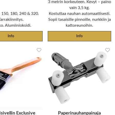
3 metrin korkeuteen. Kevyt – paino
vain 3,5 kg.
 150, 180, 240 & 320.
Kostuttaa nauhan automaattisesti.
Tarrakiinnitys.
Sopii tasaisille pinnoille, nurkkiin ja
o. Alumiinioksidi.
kattoreunoihin.
Info
Info
isivellin Exclusive
Paperinauhanpainaja