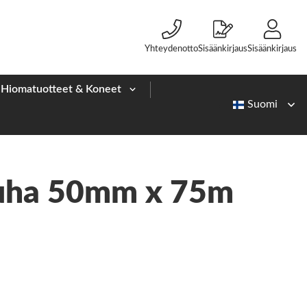
Yhteydenotto
Sisäänkirjaus
Sisäänkirjaus
Hiomatuotteet & Koneet
uha 50mm x 75m