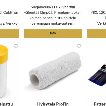
Suojaluokka FFP2. Venttiili
0. Cubitron
vähentää lämpöä. Premium-luokan
P80, 120,
a
kolmen paneelin suunnittelu
tys. Verkko.
parempaan mukavuuteen.
Verkk
Info
eipattu
Hylsytela ProFin
Patter