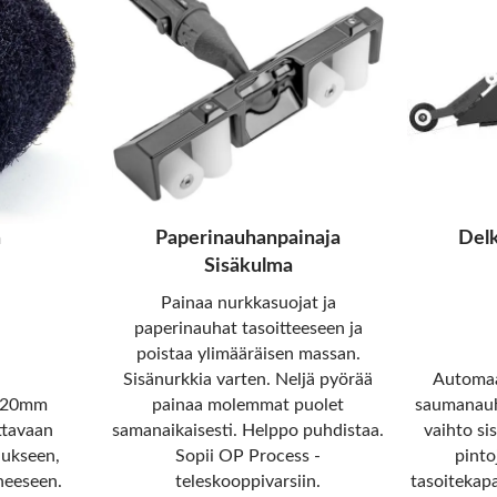
a
Paperinauhanpainaja
Delk
Sisäkulma
Painaa nurkkasuojat ja
paperinauhat tasoitteeseen ja
poistaa ylimääräisen massan.
Sisänurkkia varten. Neljä pyörää
Automaat
. 20mm
painaa molemmat puolet
saumanauh
ttavaan
samanaikaisesti. Helppo puhdistaa.
vaihto si
aukseen,
Sopii OP Process -
pinto
ineeseen.
teleskooppivarsiin.
tasoitekapa