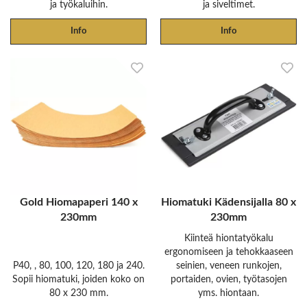
ja työkaluihin.
ja siveltimet.
Info
Info
Gold Hiomapaperi 140 x
Hiomatuki Kädensijalla 80 x
230mm
230mm
Kiinteä hiontatyökalu
ergonomiseen ja tehokkaaseen
P40, , 80, 100, 120, 180 ja 240.
seinien, veneen runkojen,
Sopii hiomatuki, joiden koko on
portaiden, ovien, työtasojen
80 x 230 mm.
yms. hiontaan.