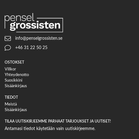
info@penselgrossisten.se
+46 31 22 50 25
OSTOKSET
Villkor
Yhteydenotto
Suosikkini
Sisäänkirjaus
TIEDOT
Meistä
Sisäänkirjaus
TILAA UUTISKIRJEEMME PARHAAT TARJOUKSET JA UUTISET!
Antamasi tiedot käytetään vain uutiskirjeemme.
Sähköpostiosoite