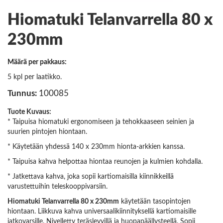
Hiomatuki Telanvarrella 80 x
230mm
Määrä per pakkaus:
5 kpl per laatikko.
Tunnus:
100085
Tuote Kuvaus:
* Taipuisa hiomatuki ergonomiseen ja tehokkaaseen seinien ja
suurien pintojen hiontaan.
* Käytetään yhdessä 140 x 230mm hionta-arkkien kanssa.
* Taipuisa kahva helpottaa hiontaa reunojen ja kulmien kohdalla.
* Jatkettava kahva, joka sopii kartiomaisilla kiinnikkeillä
varustettuihin teleskooppivarsiin.
Hiomatuki Telanvarrella 80 x 230mm
käytetään tasopintojen
hiontaan. Liikkuva kahva universaalikiinnityksellä kartiomaisille
jatkovarsille. Nivelletty teräslevyillä ja huopapäällysteellä. Sopii