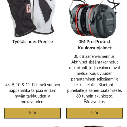
Työkäsineet Precise
3M Pro-Protect
Kuulonsuojaimet
30 dB äänenvaimennus.
Aktiiviset sisäänrakennetut
mikrofonit, jotka vaimentavat
melua. Kuuluvuuden
parantaminen selkeämmille
#8, 9, 10 & 11. Pehmeä vuohen
keskusteluille. Bluetooth
nappanahka tarjoaa erittäin
puheluille ja äänen säätämiselle.
hyvän tarkkuuden ja
60 tunnin akunkesto.
mukavuuden.
Ääniavustus.
Info
Info