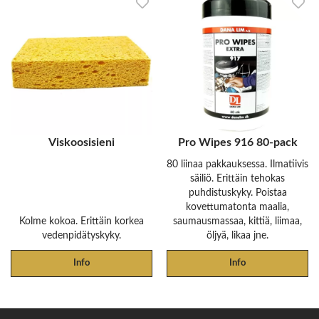
Viskoosisieni
Pro Wipes 916 80-pack
80 liinaa pakkauksessa. Ilmatiivis
säiliö. Erittäin tehokas
puhdistuskyky. Poistaa
kovettumatonta maalia,
Kolme kokoa. Erittäin korkea
saumausmassaa, kittiä, liimaa,
vedenpidätyskyky.
öljyä, likaa jne.
Info
Info