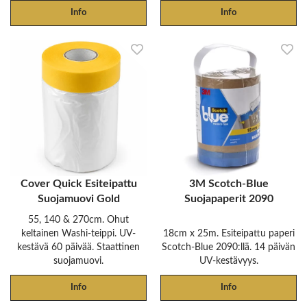
Info
Info
Cover Quick Esiteipattu
3M Scotch-Blue
Suojamuovi Gold
Suojapaperit 2090
55, 140 & 270cm. Ohut
keltainen Washi-teippi. UV-
18cm x 25m. Esiteipattu paperi
kestävä 60 päivää. Staattinen
Scotch-Blue 2090:llä. 14 päivän
suojamuovi.
UV-kestävyys.
Info
Info