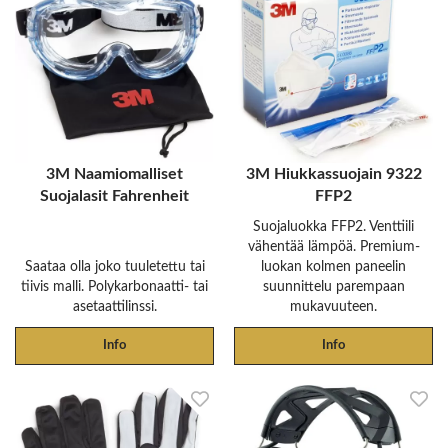
3M Naamiomalliset
3M Hiukkassuojain 9322
Suojalasit Fahrenheit
FFP2
Suojaluokka FFP2. Venttiili
vähentää lämpöä. Premium-
Saataa olla joko tuuletettu tai
luokan kolmen paneelin
tiivis malli. Polykarbonaatti- tai
suunnittelu parempaan
asetaattilinssi.
mukavuuteen.
Info
Info