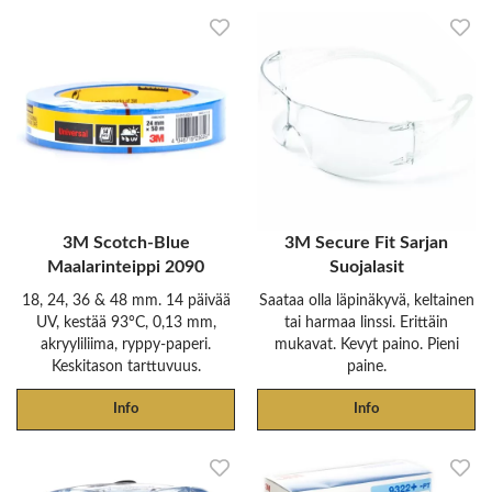
3M Scotch-Blue
3M Secure Fit Sarjan
Maalarinteippi 2090
Suojalasit
18, 24, 36 & 48 mm. 14 päivää
Saataa olla läpinäkyvä, keltainen
UV, kestää 93°C, 0,13 mm,
tai harmaa linssi. Erittäin
akryyliliima, ryppy-paperi.
mukavat. Kevyt paino. Pieni
Keskitason tarttuvuus.
paine.
Info
Info