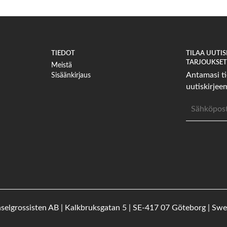
TIEDOT
TILAA UUTI
TARJOUKSET 
Meistä
Antamasi ti
Sisäänkirjaus
uutiskirje
Sähköposti
selgrossisten AB | Kalkbruksgatan 5 | SE-417 07 Göteborg | Sw