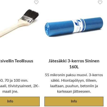
sivellin Teollisuus
Jätesäkki 3-kerros Sininen
160L
55 mikronin paksu muovi. 3-kerros
50, 70 ja 100 mm.
säkki. Hiontapölyyn, tiileen,
ali, tiivistysaineet, 2K-
laattaan, puuhun, betoniin ja
maali jne.
karkeaan jätteeseen.
Info
Info