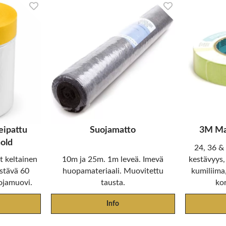
eipattu
Suojamatto
3M Maa
old
24, 36 &
 keltainen
10m ja 25m. 1m leveä. Imevä
kestävyys,
stävä 60
huopamateriaali. Muovitettu
kumiliima,
ojamuovi.
tausta.
ko
Info