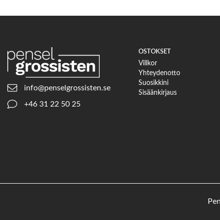
OSTOKSET
Villkor
Yhteydenotto
Suosikkini
info@penselgrossisten.se
Sisäänkirjaus
+46 31 22 50 25
Pen