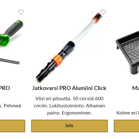
 PRO
Jatkovarsi PRO Alumiini Click
Ma
Viisi eri pituutta. 50 cm:stä 600
s. Pehmeä
cm:iin. Lukitustoiminto. Alhainen
paino. Ergonominen.
Kolme eri 
Info