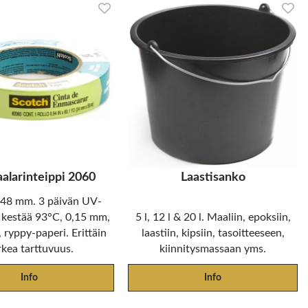
larinteippi 2060
Laastisanko
 48 mm. 3 päivän UV-
 kestää 93°C, 0,15 mm,
5 l, 12 l & 20 l. Maaliin, epoksiin,
 ryppy-paperi. Erittäin
laastiin, kipsiin, tasoitteeseen,
rkea tarttuvuus.
kiinnitysmassaan yms.
Info
Info