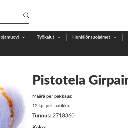
uojamuovi
Työkalut
Henkilönsuojaimet
Pistotela Girpai
Määrä per pakkaus:
12 kpl per laatikko.
Tunnus:
2718360
Koko: