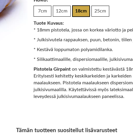
7cm
12cm
18cm
25cm
Tuote Kuvaus:
* 18mm pistotela, jossa on korkea väriotto ja pe
* Julkisivutela rappauksen, puun, betonin, tiil
* Kestävä loppumaton polyamidilanka.
* Silikaattimaalille, dispersiomaalille, julkisivuma
Pistotela Girpaint
on valmistettu kestävästä 18m
Erityisesti kehitetty keskikarkeiden ja karkeiden
maalaukseen. Pistotela maalaukseen dispersiomaali
julkisivumaalilla. Käytettävissä myös lateksimaal
leveydessä julkisivumaalaukseen paneelissa.
Tämän tuotteen suositellut lisävarusteet