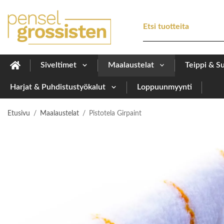
Siveltimet
Maalaustelat
Teippi & S
Harjat & Puhdistustyökalut
Loppuunmyynti
Etusivu
/
Maalaustelat
/
Pistotela Girpaint