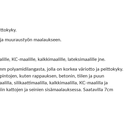
ittokyky.
en ja muuraustyön maalaukseen.
alille, KC-maalille, kalkkimaalille, lateksimaalille jne.
m polyamidilangasta, jolla on korkea väriotto ja peittokyky.
 pintojen, kuten rappauksen, betonin, tiilen ja puun
lla, silikaattimaalilla, kalkkimaalilla, KC-maalilla ja
iin kattojen ja seinien sisämaalauksessa. Saatavilla 7cm