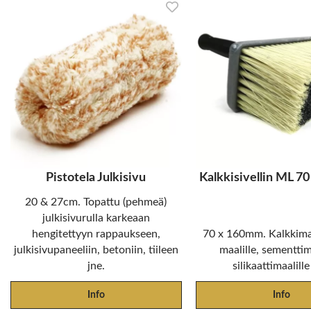
Pistotela Julkisivu
Kalkkisivellin ML 7
20 & 27cm. Topattu (pehmeä)
julkisivurulla karkeaan
hengitettyyn rappaukseen,
70 x 160mm. Kalkkimaa
julkisivupaneeliin, betoniin, tiileen
maalille, sementtim
jne.
silikaattimaalille
Info
Info