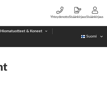
Yhteydenotto
Sisäänkirjaus
Sisäänkirjaus
Hiomatuotteet & Koneet
nt