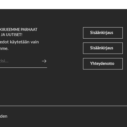
SKIRJEEMME PARHAAT
Sisäänkirjaus
JA UUTISET!
edot käytetään vain
Sisäänkirjaus
emme.
osoite
Yhteydenotto
eden