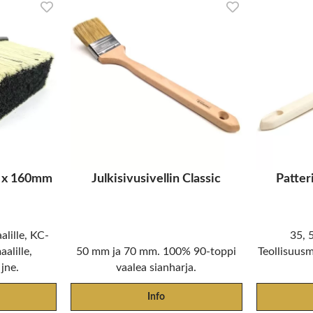
0 x 160mm
Julkisivusivellin Classic
Patteri
lille, KC-
35, 
aalille,
50 mm ja 70 mm. 100% 90-toppi
Teollisuusma
 jne.
vaalea sianharja.
Info