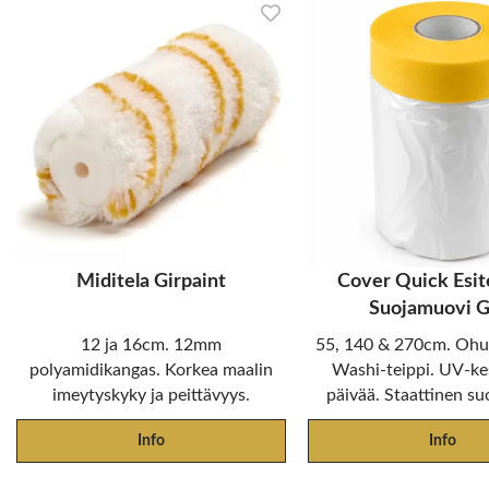
Miditela Girpaint
Cover Quick Esit
Suojamuovi G
12 ja 16cm. 12mm
55, 140 & 270cm. Ohut
polyamidikangas. Korkea maalin
Washi-teippi. UV-ke
imeytyskyky ja peittävyys.
päivää. Staattinen su
Info
Info