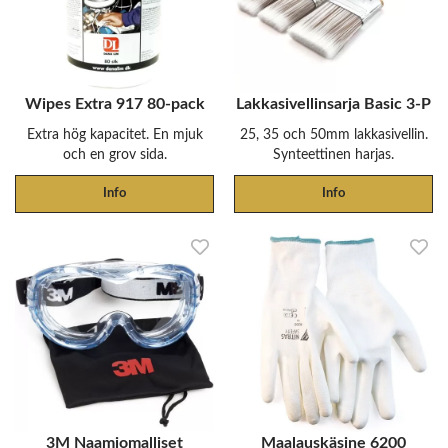
Wipes Extra 917 80-pack
Lakkasivellinsarja Basic 3-P
Extra hög kapacitet. En mjuk
25, 35 och 50mm lakkasivellin.
och en grov sida.
Synteettinen harjas.
Info
Info
3M Naamiomalliset
Maalauskäsine 6200