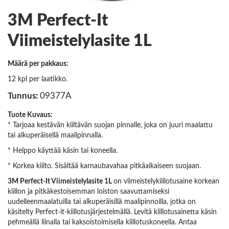
3M Perfect-It
Viimeistelylasite 1L
Määrä per pakkaus:
12 kpl per laatikko.
Tunnus:
09377A
Tuote Kuvaus:
* Tarjoaa kestävän kiiltävän suojan pinnalle, joka on juuri maalattu
tai alkuperäisellä maalipinnalla.
* Helppo käyttää käsin tai koneella.
* Korkea kiilto. Sisältää karnaubavahaa pitkäaikaiseen suojaan.
3M Perfect-It Viimeistelylasite 1L
on viimeistelykiillotusaine korkean
kiillon ja pitkäkestoisemman loiston saavuttamiseksi
uudelleenmaalatuilla tai alkuperäisillä maalipinnoilla, jotka on
käsitelty Perfect-it-kiillotusjärjestelmällä. Levitä kiillotusainetta käsin
pehmeällä liinalla tai kaksoistoimisella kiillotuskoneella. Antaa