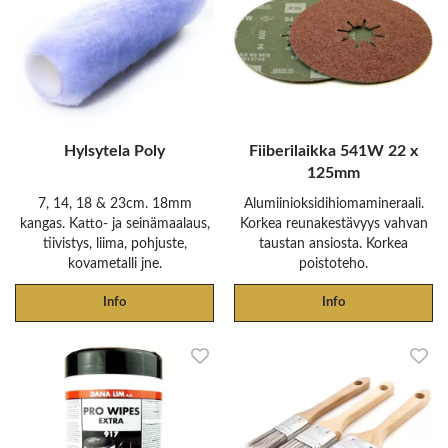
Hylsytela Poly
Fiiberilaikka 541W 22 x
125mm
7, 14, 18 & 23cm. 18mm
Alumiinioksidihiomamineraali.
kangas. Katto- ja seinämaalaus,
Korkea reunakestävyys vahvan
tiivistys, liima, pohjuste,
taustan ansiosta. Korkea
kovametalli jne.
poistoteho.
Info
Info