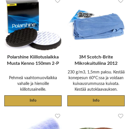
Polarshine Kiillotuslaikka
3M Scotch-Brite
Musta Kenno 150mm 2-P
Mikrokuituliina 2012
230 g/m3, 1,5mm paksu. Kestää
Pehmeä vaahtomuovilaikka
konepesun 60°C:ssa ja voidaan
vahalle ja hienoille
kuivausrummussa kuivata.
kiillotusaineille.
Kestää autoklaavauksen.
Info
Info