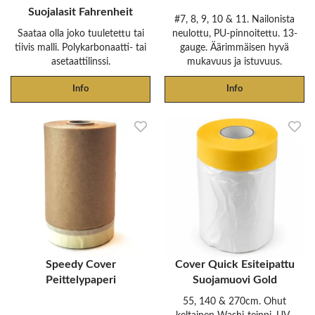
Suojalasit Fahrenheit
#7, 8, 9, 10 & 11. Nailonista
Saataa olla joko tuuletettu tai
neulottu, PU-pinnoitettu. 13-
tiivis malli. Polykarbonaatti- tai
gauge. Äärimmäisen hyvä
asetaattilinssi.
mukavuus ja istuvuus.
Info
Info
Speedy Cover
Cover Quick Esiteipattu
Peittelypaperi
Suojamuovi Gold
55, 140 & 270cm. Ohut