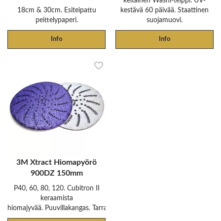
keltainen Washi-teippi. UV-
18cm & 30cm. Esiteipattu
kestävä 60 päivää. Staattinen
peittelypaperi.
suojamuovi.
Info
Info
3M Xtract Hiomapyörö
900DZ 150mm
P40, 60, 80, 120. Cubitron II
keraamista
hiomajyvää. Puuvillakangas. Tarrakiinnitys.