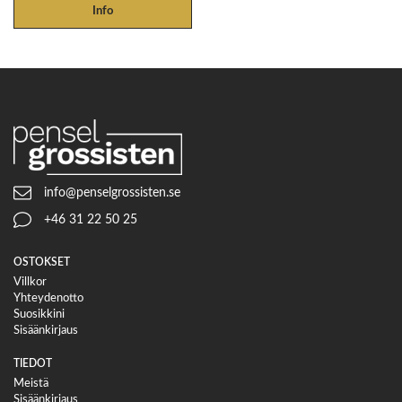
Info
info@penselgrossisten.se
+46 31 22 50 25
OSTOKSET
Villkor
Yhteydenotto
Suosikkini
Sisäänkirjaus
TIEDOT
Meistä
Sisäänkirjaus