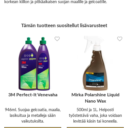
korkean kiillon ja pitkäaikaisen suojan maalille ja gelcoatille.
Tämän tuotteen suositellut lisävarusteet
3M Perfect-It Venevaha
Mirka Polarshine Liquid
Nano Wax
946ml. Suojaa gelcoatia, maalia,
500ml ja 1L. Helposti
lasikuitua ja metalleja sään
työstettävä vaha, joka voidaan
vaikutuksilta.
levittää käsin tai koneella.