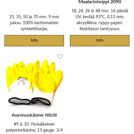
Maalarinteippi 2090
18, 24, 36 & 48 mm. 14 päivää
25, 35, 50 ja 70 mm. 9 mm
UV, kestää 93°C, 0,13 mm,
paksu. 100% kartiomainen
akryyliliima, ryppy-paperi.
synteettiharjas.
Keskitason tarttuvuus.
Info
Info
Asennuskäsine Nitrili
#9 & 10. Yksisäikeinen
polyesterikäsine, 13-gauge. 3/4