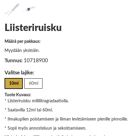
Liisteriruisku
Määrä per pakkaus:
Myydään yksittäin.
Tunnus:
10718900
Valitse lajike:
10ml
60ml
Tuote Kuvaus:
* Liisteriruisku millilitragradaatiolla.
* Saatavilla 12ml tai 60ml.
* Ilmakuplien poistamiseen ja liiman levittämiseen pienille pinnoille.
* Sopii myös annosteluun ja sekoittamiseen.