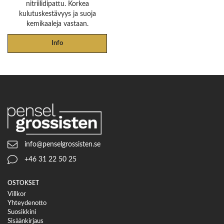
nitriilidipattu. Korkea
kulutuskestävyys ja suoja
kemikaaleja vastaan.
Info
info@penselgrossisten.se
+46 31 22 50 25
OSTOKSET
Villkor
Yhteydenotto
Suosikkini
Sisäänkirjaus