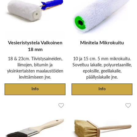
Vesieristystela Valkoinen
Minitela Mikrokuitu
18 mm
18 & 23cm. Tiivistysaineiden,
10 ja 15 cm. 5 mm mikrokuitu.
liimojen, bitumin ja
Soveltuu lakalle, polyuretaanille,
yksinkertaisten maalaustöiden
epoksille, geelilakalle,
levittämiseen jne.
päällyslakalle jne.
Info
Info