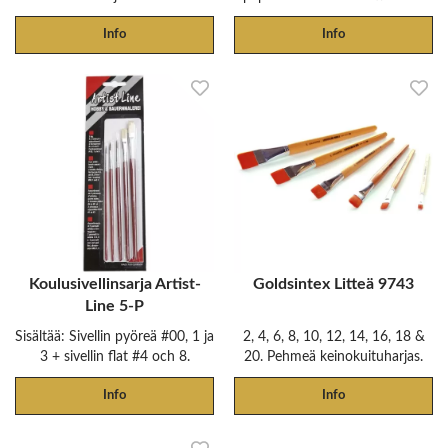
Info
Info
Koulusivellinsarja Artist-
Goldsintex Litteä 9743
Line 5-P
Sisältää: Sivellin pyöreä #00, 1 ja
2, 4, 6, 8, 10, 12, 14, 16, 18 &
3 + sivellin flat #4 och 8.
20. Pehmeä keinokuituharjas.
Info
Info