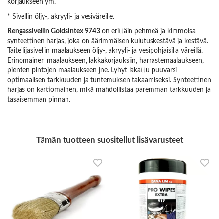
korjaukseen ym.
* Sivellin öljy-, akryyli- ja vesiväreille.
Rengassivellin Goldsintex 9743
on erittäin pehmeä ja kimmoisa
synteettinen harjas, joka on äärimmäisen kulutuskestävä ja kestävä.
Taiteilijasivellin maalaukseen öljy-, akryyli- ja vesipohjaisilla väreillä.
Erinomainen maalaukseen, lakkakorjauksiin, harrastemaalaukseen,
pienten pintojen maalaukseen jne. Lyhyt lakattu puuvarsi
optimaalisen tarkkuuden ja tuntemuksen takaamiseksi. Synteettinen
harjas on kartiomainen, mikä mahdollistaa paremman tarkkuuden ja
tasaisemman pinnan.
Tämän tuotteen suositellut lisävarusteet