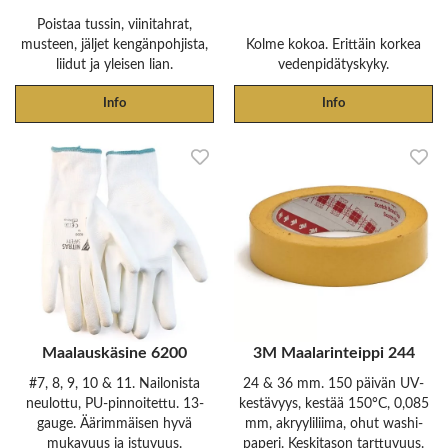
Poistaa tussin, viinitahrat,
musteen, jäljet kengänpohjista,
Kolme kokoa. Erittäin korkea
liidut ja yleisen lian.
vedenpidätyskyky.
Info
Info
Maalauskäsine 6200
3M Maalarinteippi 244
#7, 8, 9, 10 & 11. Nailonista
24 & 36 mm. 150 päivän UV-
neulottu, PU-pinnoitettu. 13-
kestävyys, kestää 150°C, 0,085
gauge. Äärimmäisen hyvä
mm, akryyliliima, ohut washi-
mukavuus ja istuvuus.
paperi. Keskitason tarttuvuus.