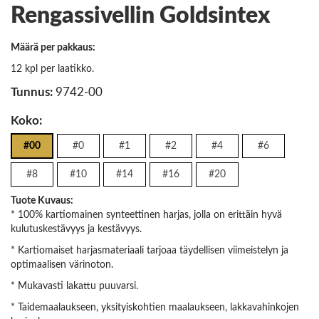
Rengassivellin Goldsintex
Määrä per pakkaus:
12 kpl per laatikko.
Tunnus:
9742-00
Koko:
#00
#0
#1
#2
#4
#6
#8
#10
#14
#16
#20
Tuote Kuvaus:
* 100% kartiomainen synteettinen harjas, jolla on erittäin hyvä
kulutuskestävyys ja kestävyys.
* Kartiomaiset harjasmateriaali tarjoaa täydellisen viimeistelyn ja
optimaalisen värinoton.
* Mukavasti lakattu puuvarsi.
* Taidemaalaukseen, yksityiskohtien maalaukseen, lakkavahinkojen