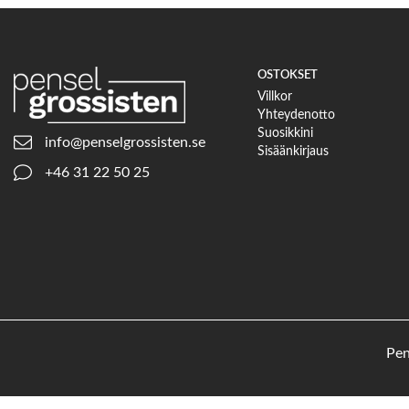
OSTOKSET
Villkor
Yhteydenotto
Suosikkini
info@penselgrossisten.se
Sisäänkirjaus
+46 31 22 50 25
Pen