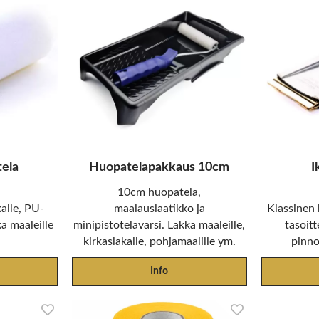
ela
Huopatelapakkaus 10cm
I
10cm huopatela,
alle, PU-
maalauslaatikko ja
Klassinen 
ka maaleille
minipistotelavarsi. Lakka maaleille,
tasoitt
kirkaslakalle, pohjamaalille ym.
pinno
Info