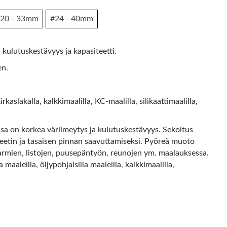
20 - 33mm
#24 - 40mm
a kulutuskestävyys ja kapasiteetti.
en.
rkaslakalla, kalkkimaalilla, KC-maalilla, silikaattimaalilla,
jossa on korkea väriimeytys ja kulutuskestävyys. Sekoitus
teetin ja tasaisen pinnan saavuttamiseksi. Pyöreä muoto
armien, listojen, puusepäntyön, reunojen ym. maalauksessa.
aaleilla, öljypohjaisilla maaleilla, kalkkimaalilla,