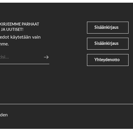
SKIRJEEMME PARHAAT
Sisäänkirjaus
JA UUTISET!
edot käytetään vain
Sisäänkirjaus
emme.
osoite
Yhteydenotto
eden