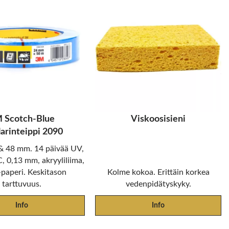
 Scotch-Blue
Viskoosisieni
arinteippi 2090
 & 48 mm. 14 päivää UV,
, 0,13 mm, akryyliliima,
paperi. Keskitason
Kolme kokoa. Erittäin korkea
tarttuvuus.
vedenpidätyskyky.
Info
Info