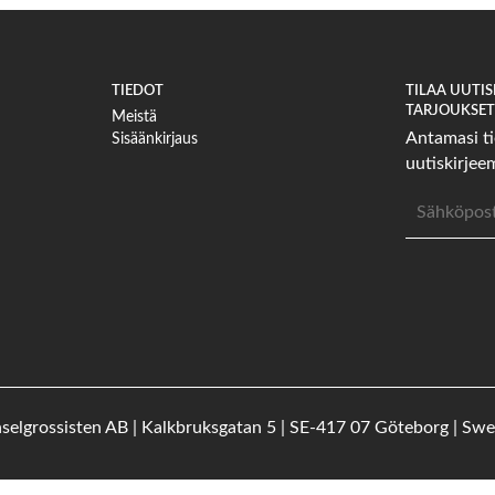
TIEDOT
TILAA UUTI
TARJOUKSET 
Meistä
Antamasi ti
Sisäänkirjaus
uutiskirje
Sähköposti
selgrossisten AB | Kalkbruksgatan 5 | SE-417 07 Göteborg | Sw