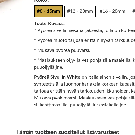
#8 - 15mm
#12 - 23mm
#16 - 28mm
#
Tuote Kuvaus:
* Pyöreä sivellin sekaharjaksesta, jolla on korke
* Pyöreä muoto tarjoaa erittäin hyvän tarkkuud
* Mukava pyöreä puuvarsi.
* Maalaukseen öljy- ja vesipohjaisilla maaleilla, ki
puuöljyllä jne.
Pyöreä Sivellin White
on italialainen sivellin, 
synteettisiä ja luonnonharjaksia korkean kapasi
tarjoaa erittäin hyvän tarkkuuden ikkunoiden, k
Mukava pyökinvarsi. Maalaukseen vesipohjaisilla m
silikaattimaalilla, puuöljyllä, kirkaslakalla jne.
Tämän tuotteen suositellut lisävarusteet