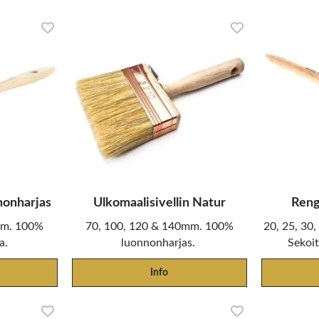
nonharjas
Ulkomaalisivellin Natur
Reng
mm. 100%
70, 100, 120 & 140mm. 100%
20, 25, 30
a.
luonnonharjas.
Sekoi
Info