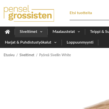
Siveltimet
Maalaustelat
Teippi & S
Harjat & Puhdistustyökalut
Loppuunmyynti
Etusivu
/
Siveltimet
/
Pyöreä Sivellin White