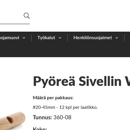
uojamuovi
Työkalut
Henkilönsuojaimet
Pyöreä Sivellin
Määrä per pakkaus:
#20-45mm - 12 kpl per laatikko.
Tunnus:
360-08
Koko: