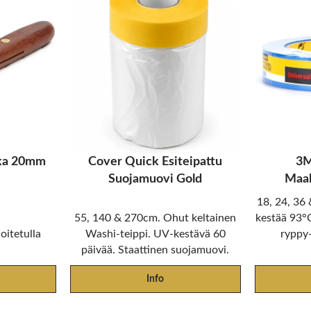
kka 20mm
Cover Quick Esiteipattu
3M
Suojamuovi Gold
Maal
18, 24, 36
55, 140 & 270cm. Ohut keltainen
kestää 93°C
oitetulla
Washi-teippi. UV-kestävä 60
ryppy-
päivää. Staattinen suojamuovi.
Info