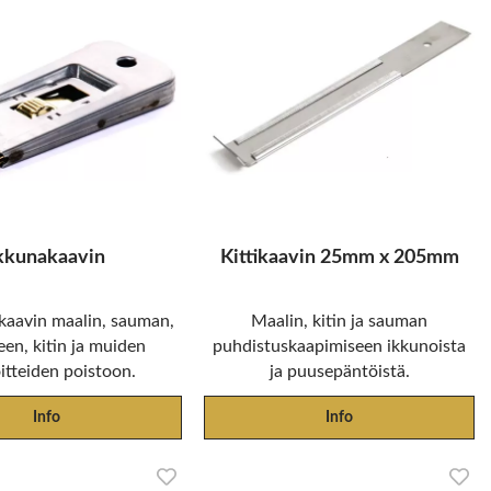
kkunakaavin
Kittikaavin 25mm x 205mm
kaavin maalin, sauman,
Maalin, kitin ja sauman
een, kitin ja muiden
puhdistuskaapimiseen ikkunoista
itteiden poistoon.
ja puusepäntöistä.
Info
Info