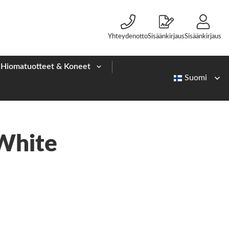
Yhteydenotto
Sisäänkirjaus
Sisäänkirjaus
Hiomatuotteet & Koneet
 White