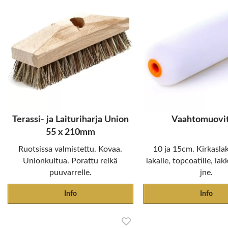
Terassi- ja Laituriharja Union
Vaahtomuovit
55 x 210mm
Ruotsissa valmistettu. Kovaa.
10 ja 15cm. Kirkaslak
Unionkuitua. Porattu reikä
lakalle, topcoatille, lak
puuvarrelle.
jne.
Info
Info