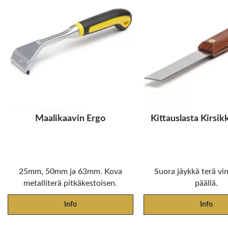
Maalikaavin Ergo
Kittauslasta Kirsi
25mm, 50mm ja 63mm. Kova
Suora jäykkä terä vin
metalliterä pitkäkestoisen.
päällä.
Info
Info