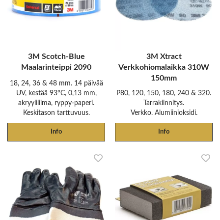
3M Scotch-Blue
3M Xtract
Maalarinteippi 2090
Verkkohiomalaikka 310W
150mm
18, 24, 36 & 48 mm. 14 päivää
UV, kestää 93°C, 0,13 mm,
P80, 120, 150, 180, 240 & 320.
akryyliliima, ryppy-paperi.
Tarrakiinnitys.
Keskitason tarttuvuus.
Verkko. Alumiinioksidi.
Info
Info