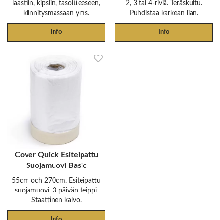
laastiin, kipsiin, tasoitteeseen,
2, 3 tai 4-riviä. Teräskuitu.
kiinnitysmassaan yms.
Puhdistaa karkean lian.
Info
Info
Cover Quick Esiteipattu
Suojamuovi Basic
55cm och 270cm. Esiteipattu
suojamuovi. 3 päivän teippi.
Staattinen kalvo.
Info