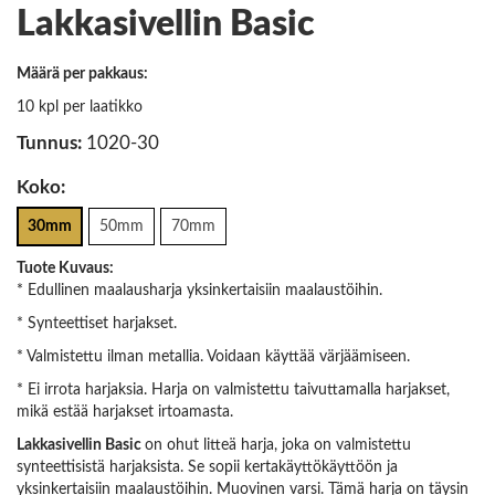
Lakkasivellin Basic
Määrä per pakkaus:
10 kpl per laatikko
Tunnus:
1020-30
Koko:
30mm
50mm
70mm
Tuote Kuvaus:
* Edullinen maalausharja yksinkertaisiin maalaustöihin.
* Synteettiset harjakset.
* Valmistettu ilman metallia. Voidaan käyttää värjäämiseen.
* Ei irrota harjaksia. Harja on valmistettu taivuttamalla harjakset,
mikä estää harjakset irtoamasta.
Lakkasivellin Basic
on ohut litteä harja, joka on valmistettu
synteettisistä harjaksista. Se sopii kertakäyttökäyttöön ja
yksinkertaisiin maalaustöihin. Muovinen varsi. Tämä harja on täysin