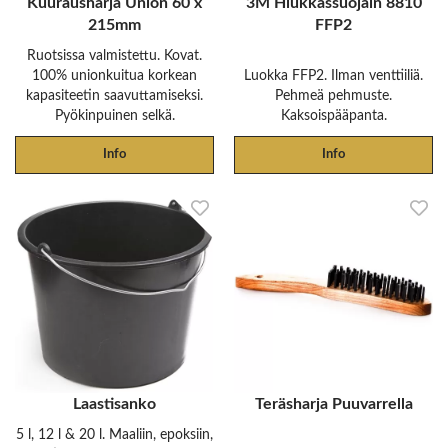
Kuurausharja Union 60 x
3M Hiukkassuojain 8810
215mm
FFP2
Ruotsissa valmistettu. Kovat.
100% unionkuitua korkean
Luokka FFP2. Ilman venttiiliä.
kapasiteetin saavuttamiseksi.
Pehmeä pehmuste.
Pyökinpuinen selkä.
Kaksoispääpanta.
Info
Info
Laastisanko
Teräsharja Puuvarrella
5 l, 12 l & 20 l. Maaliin, epoksiin,