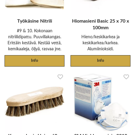
Työkäsine Nitrili
Hiomasieni Basic 25 x 70 x
100mm
#9 & 10. Kokonaan
nitriilidipattu. Puuvillakangas.
Hieno/keskikarkea ja
Erittäin kestävä. Kestää vettä,
keskikarkea/karkea.
kemikaaleja, öljyä, rasvaa jne.
Alumiinioksidi.
Info
Info