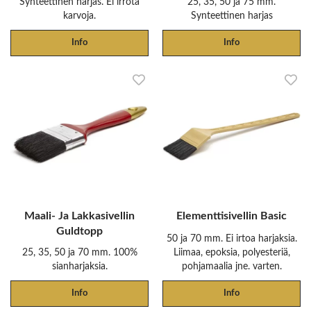
Synteettinen harjas. Ei irrota
25, 35, 50 ja 75 mm.
karvoja.
Synteettinen harjas
Info
Info
Maali- Ja Lakkasivellin
Elementtisivellin Basic
Guldtopp
50 ja 70 mm. Ei irtoa harjaksia.
25, 35, 50 ja 70 mm. 100%
Liimaa, epoksia, polyesteriä,
sianharjaksia.
pohjamaalia jne. varten.
Info
Info