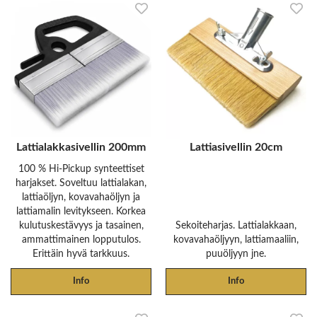
Lattialakkasivellin 200mm
Lattiasivellin 20cm
100 % Hi-Pickup synteettiset
harjakset. Soveltuu lattialakan,
lattiaöljyn, kovavahaöljyn ja
lattiamalin levitykseen. Korkea
kulutuskestävyys ja tasainen,
Sekoiteharjas. Lattialakkaan,
ammattimainen lopputulos.
kovavahaöljyyn, lattiamaaliin,
Erittäin hyvä tarkkuus.
puuöljyyn jne.
Info
Info