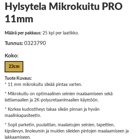
Hylsytela Mikrokuitu PRO
11mm
Määrä per pakkaus:
25 kpl per laatikko.
Tunnus:
0323790
Koko:
23cm
Tuote Kuvaus:
* 11 mm mikrokuitu sileää pintaa varten.
* Mikrokuitu on optimaalinen seinien maalaamiseen sekä
lattiamaalien ja 2K-polyuretaanimaalien käyttöön.
* Korkea kudostiheys takaa sileän pinnan ja hyvän
maalinkapasiteetin.
* Sopii parketin, puulattian, maalattujen seinien, tapettien,
kipsilevyn, linoleumin ja muiden sileiden pintojen maalaamiseen ja
lakkaamiseen.