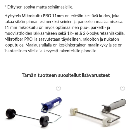
* Erityisen sopiva matta seinämaaleille.
Hylsytela Mikrokuitu PRO 11mm
on erittäin kestävä kudos, joka
takaa sileän pinnan esimerkiksi seinien ja paneelien maalaamisessa.
11 mm mikrokuitu on myös optimaalinen puu-, parketti- ja
muovilattioiden lakkaamiseen sekä 1K- että 2K-polyuretaanilakoilla.
Mikrofiber PRO:lla saavutetaan täydellinen, raidoiton ja nukaton
lopputulos. Maalausrullalla on keskinkertainen maalinkyky ja se on
ihanteellinen sileille ja kevyesti rakenteisille pinnoille.
Tämän tuotteen suositellut lisävarusteet