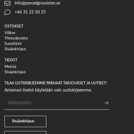
info@penselgrossisten.se
+46 31 22 50 25
OSTOKSET
Villkor
Yhteydenotto
Suosikkini
Sisäänkirjaus
TIEDOT
Meistä
Sisäänkirjaus
TILAA UUTISKIRJEEMME PARHAAT TARJOUKSET JA UUTISET!
Antamasi tiedot käytetään vain uutiskirjeemme.
Sähköpostiosoite
Sisäänkirjaus