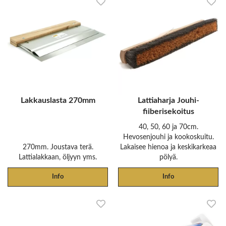
Lakkauslasta 270mm
Lattiaharja Jouhi-
fiiberisekoitus
40, 50, 60 ja 70cm.
Hevosenjouhi ja kookoskuitu.
270mm. Joustava terä.
Lakaisee hienoa ja keskikarkeaa
Lattialakkaan, öljyyn yms.
pölyä.
Info
Info