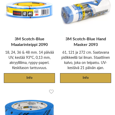
3M Scotch-Blue
3M Scotch-Blue Hand
Maalarinteippi 2090
Masker 2093
18, 24, 36 & 48 mm. 14 päivää
61, 121 ja 272 cm. Saatavana
UV, kestää 93°C, 0,13 mm,
pidikkeellä tai ilman. Staattinen
akryyliliima, ryppy-paperi.
kalvo, joka on teipattu. UV-
Keskitason tarttuvuus.
kestävä 21 päivän ajan.
Info
Info