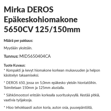
Mirka DEROS
Epäkeskohiomakone
5650CV 125/150mm
Määrä per pakkaus:
Myydään yksittäin.
Tunnus:
MID5650404CA
Tuote Kuvaus:
* Kompakti ja kevyt hiomakone korkean mukavuuden ja helpon
käsittelyn takaamiseksi.
* DEROS 650, jossa on 5,0mm epäkesko yleisiin hiontatöihin.
Toimitetaan 150mm ja 125mm alustalla.
* Sähkömoottori erittäin korkealla suorituskyvyllä. Kestää pitkiä,
vaativia työjaksoja.
* Hioo tehokkaasti auton koria, auton osia, puusepäntöitä,