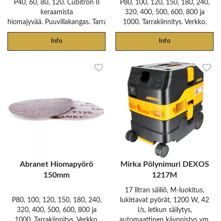
P40, 60, 80, 120. Cubitron II
P80, 100, 120, 150, 180, 240,
keraamista
320, 400, 500, 600, 800 ja
hiomajyvää. Puuvillakangas. Tarrakiinnitys.
1000. Tarrakiinnitys. Verkko.
Info
Info
Abranet Hiomapyörö
Mirka Pölynimuri DEXOS
150mm
1217M
17 litran säiliö, M-luokitus,
P80, 100, 120, 150, 180, 240,
lukittavat pyörät, 1200 W, 42
320, 400, 500, 600, 800 ja
l/s, letkun säilytys,
1000. Tarrakiinnitys. Verkko.
automaattinen käynnistys ym.