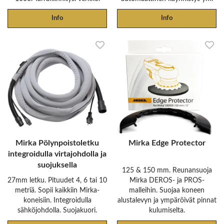
Info
Info
Mirka Pölynpoistoletku
Mirka Edge Protector
integroidulla virtajohdolla ja
suojuksella
125 & 150 mm. Reunansuoja
27mm letku. Pituudet 4, 6 tai 10
Mirka DEROS- ja PROS-
metriä. Sopii kaikkiin Mirka-
malleihin. Suojaa koneen
koneisiin. Integroidulla
alustalevyn ja ympäröivät pinnat
sähköjohdolla. Suojakuori.
kulumiselta.