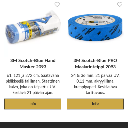
3M Scotch-Blue Hand
3M Scotch-Blue PRO
Masker 2093
Maalarinteippi 2093
61, 121 ja 272 cm. Saatavana
24 & 36 mm. 21 päivää UV,
pidikkeellä tai ilman. Staattinen
0,11 mm, akryyliliima,
kalvo, joka on teipattu. UV-
kreppipaperi. Keskivahva
kestävä 21 päivän ajan.
tarttuvuus.
Info
Info