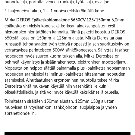
huonekaluja, portaita, veneen runkoja, työtasoja, ovia jne.
* Laajennettu takuu, 2 + 1 vuotta rekisteröimällä kone.
Mirka DEROS Epäkeskohiomakone 5650CV 125/150mm
5,0mm
epäkesko on yleisin kone sekä korkean aineksenpoiston että
hienompien hiontatöiden kannalta. Tämä paketti koostuu DEROS
650:stä, jossa on 150mm ja 125mm alusta. Mirka Deros tarjoaa
runsaasti tehoa saaden työn tehtyä nopeasti ja sen suorituskyky on
verrattavissa perinteiseen 500W sähkökoneeseen. Säilyttää tasaisen
nopeuden myös suuren kuormituksen alla. Mirka Derosissa on
pehmeä käynnistys ja sisäänrakennettu elektroninen moottorijarru.
Nopeutta on helppo säätää painamalla plus -painiketta nopeamman
nopeuden saamiseksi tai miinus -painiketta hitaamman nopeuden
saamiseksi. Ainutlaatuinen ergonominen muotoilu tekee Mirka
Derosista yhtä mukavan käyttää niin vasenkätisille kuin
oikeakätisillekin, ja sitä voi myös käyttää kaksikätisellä otteella.
Toimitetaan sisältäen 150mm alustan, 125mm 130g alustan,
muovisen säilytyslaatikon, sähköjohdon, suojalaippa ja yhden
abranetrondellin.