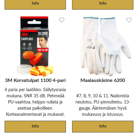
Info
Info
3M Korvatulpat 1100 4-pari
Maalauskäsine 6200
4 paria per laatikko. Säilytysrasia
mukana. SNR 35 dB. Pehmeää
#7, 8, 9, 10 & 11. Nailonista
PU-vaahtoa, helppo rullata ja
neulottu, PU-pinnoitettu. 13-
asettaa paikoilleen.
gauge. Äärimmäisen hyvä
Korkeavaimentavat ja mukavat.
mukavuus ja istuvuus.
Info
Info