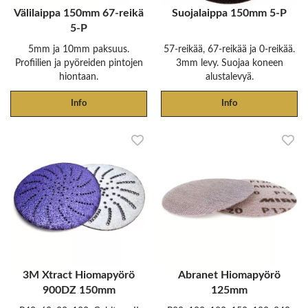
Välilaippa 150mm 67-reikä
Suojalaippa 150mm 5-P
5-P
5mm ja 10mm paksuus.
57-reikää, 67-reikää ja 0-reikää.
Profiilien ja pyöreiden pintojen
3mm levy. Suojaa koneen
hiontaan.
alustalevyä.
Info
Info
3M Xtract Hiomapyörö
Abranet Hiomapyörö
900DZ 150mm
125mm