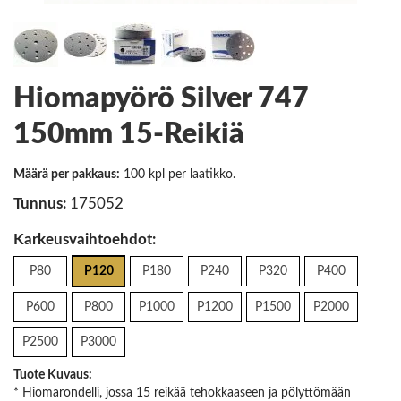
Hiomapyörö Silver 747
150mm 15-Reikiä
Määrä per pakkaus:
100 kpl per laatikko.
Tunnus:
175052
Karkeusvaihtoehdot:
P80
P120
P180
P240
P320
P400
P600
P800
P1000
P1200
P1500
P2000
P2500
P3000
Tuote Kuvaus:
* Hiomarondelli, jossa 15 reikää tehokkaaseen ja pölyttömään