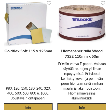
Goldflex Soft 115 x 125mm
Hiomapaperirulla Wood
732E 110mm x 50m
Erittäin vahva E-paperi. Voidaan
käyttää reunojen yli ilman
repeytymistä. Erityisesti
kehitetty kovan ja pehmeän
puun hiontaan sekä vanhan
P80, 120, 150, 180, 240, 320,
maalin ja lakan poistoon.
400, 500, 600, 800 & 1000.
Hiomamineraalina
Joustava hiontapaperi.
alumiinioksidi.
Info
Info