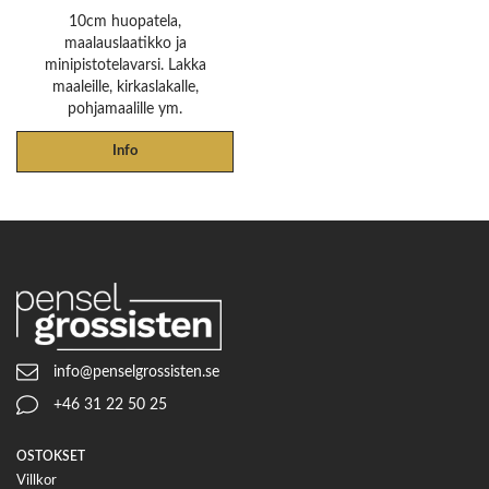
10cm huopatela,
maalauslaatikko ja
minipistotelavarsi. Lakka
maaleille, kirkaslakalle,
pohjamaalille ym.
Info
info@penselgrossisten.se
+46 31 22 50 25
OSTOKSET
Villkor