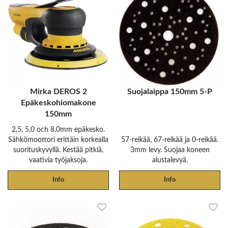
Mirka DEROS 2
Suojalaippa 150mm 5-P
Epäkeskohiomakone
150mm
2,5, 5,0 och 8,0mm epäkesko.
Sähkömoottori erittäin korkealla
57-reikää, 67-reikää ja 0-reikää.
suorituskyvyllä. Kestää pitkiä,
3mm levy. Suojaa koneen
vaativia työjaksoja.
alustalevyä.
Info
Info