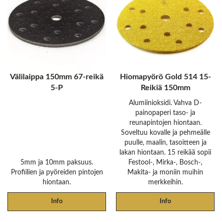
Välilaippa 150mm 67-reikä
Hiomapyörö Gold 514 15-
5-P
Reikiä 150mm
Alumiinioksidi. Vahva D-
painopaperi taso- ja
reunapintojen hiontaan.
Soveltuu kovalle ja pehmeälle
puulle, maalin, tasoitteen ja
lakan hiontaan. 15 reikää sopii
5mm ja 10mm paksuus.
Festool-, Mirka-, Bosch-,
Profiilien ja pyöreiden pintojen
Makita- ja moniin muihin
hiontaan.
merkkeihin.
Info
Info