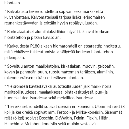
hiontaan.
* Kalvotausta tekee rondellista sopivan sekä märkä- että
kuivahiontaan. Kalvomateriaali tarjoaa lisäksi erinomaisen
reunankestävyyden ja erittäin hyvän repäisylujuuden.
* Korkealaatuiset alumiinioksidihiomajyvät takaavat korkean
hiontatehon ja pitkän käyttöiän.
* Karkeudesta P180 alkaen hiomarondelli on stearaattipinnoitettu,
mikä ehkäisee tukkeutumista ja säilyttää korkean hiontatehon
pidempään.
* Soveltuu auton maalipintojen, kirkaslakan, muovin, gelcoatin,
kovan ja pehmeän puun, ruostumattoman teräksen, alumiinin,
rakenneteräksen sekä seosteräksen hiontaan.
* Yleisrondelli käytettäväksi autoteollisuuden jälkimarkkinoilla,
meriteollisuudessa, maalauksessa, pintakäsittelyssä, puu- ja
huonekaluteollisuudessa sekä metalliteollisuudessa.
* 15-reikäiset rondellit sopivat useisiin eri koneisiin. Ulommat reiät (8
kpl) ja keskireikä sopivat mm. Festool- ja Mirka-koneisiin. Sisemmät
reiät (6 kpl) sopivat Boschin, DeWaltin, Feinin, Flexin, Hiltin,
Hitachin ja Metabon koneisiin sekä muihin vastaaviin.