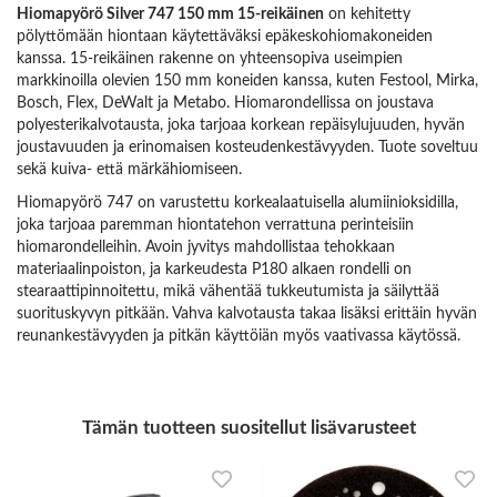
Hiomapyörö Silver 747 150 mm 15-reikäinen
on kehitetty
pölyttömään hiontaan käytettäväksi epäkeskohiomakoneiden
kanssa. 15-reikäinen rakenne on yhteensopiva useimpien
markkinoilla olevien 150 mm koneiden kanssa, kuten Festool, Mirka,
Bosch, Flex, DeWalt ja Metabo. Hiomarondellissa on joustava
polyesterikalvotausta, joka tarjoaa korkean repäisylujuuden, hyvän
joustavuuden ja erinomaisen kosteudenkestävyyden. Tuote soveltuu
sekä kuiva- että märkähiomiseen.
Hiomapyörö 747 on varustettu korkealaatuisella alumiinioksidilla,
joka tarjoaa paremman hiontatehon verrattuna perinteisiin
hiomarondelleihin. Avoin jyvitys mahdollistaa tehokkaan
materiaalinpoiston, ja karkeudesta P180 alkaen rondelli on
stearaattipinnoitettu, mikä vähentää tukkeutumista ja säilyttää
suorituskyvyn pitkään. Vahva kalvotausta takaa lisäksi erittäin hyvän
reunankestävyyden ja pitkän käyttöiän myös vaativassa käytössä.
Tämän tuotteen suositellut lisävarusteet