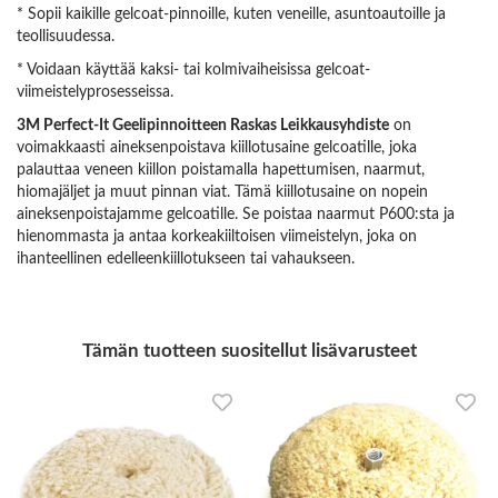
* Sopii kaikille gelcoat-pinnoille, kuten veneille, asuntoautoille ja
teollisuudessa.
* Voidaan käyttää kaksi- tai kolmivaiheisissa gelcoat-
viimeistelyprosesseissa.
3M Perfect-It Geelipinnoitteen Raskas Leikkausyhdiste
on
voimakkaasti aineksenpoistava kiillotusaine gelcoatille, joka
palauttaa veneen kiillon poistamalla hapettumisen, naarmut,
hiomajäljet ja muut pinnan viat. Tämä kiillotusaine on nopein
aineksenpoistajamme gelcoatille. Se poistaa naarmut P600:sta ja
hienommasta ja antaa korkeakiiltoisen viimeistelyn, joka on
ihanteellinen edelleenkiillotukseen tai vahaukseen.
Tämän tuotteen suositellut lisävarusteet