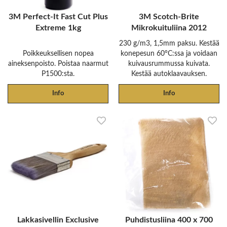
3M Perfect-It Fast Cut Plus
3M Scotch-Brite
Extreme 1kg
Mikrokuituliina 2012
230 g/m3, 1,5mm paksu. Kestää
Poikkeuksellisen nopea
konepesun 60°C:ssa ja voidaan
aineksenpoisto. Poistaa naarmut
kuivausrummussa kuivata.
P1500:sta.
Kestää autoklaavauksen.
Info
Info
Lakkasivellin Exclusive
Puhdistusliina 400 x 700