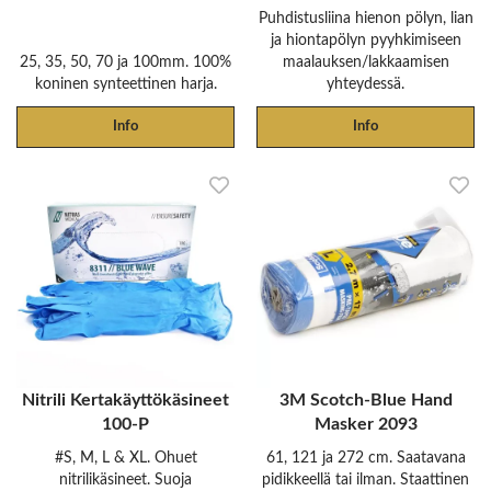
Puhdistusliina hienon pölyn, lian
ja hiontapölyn pyyhkimiseen
25, 35, 50, 70 ja 100mm. 100%
maalauksen/lakkaamisen
koninen synteettinen harja.
yhteydessä.
Info
Info
Nitrili Kertakäyttökäsineet
3M Scotch-Blue Hand
100-P
Masker 2093
#S, M, L & XL. Ohuet
61, 121 ja 272 cm. Saatavana
nitrilikäsineet. Suoja
pidikkeellä tai ilman. Staattinen