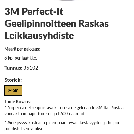
3M Perfect-It
Geelipinnoitteen Raskas
Leikkausyhdiste
Määrä per pakkaus:
6 kpl per laatikko.
Tunnus:
36102
Storlek:
946ml
Tuote Kuvaus:
* Nopein aineksenpoistava kiillotusaine gelcoatille 3M:ltä. Poistaa
voimakkaan hapettumisen ja P600-naarmut.
* Aine pysyy kosteana pidempään hyvän kestävyyden ja helpon
puhdistuksen vuoksi.