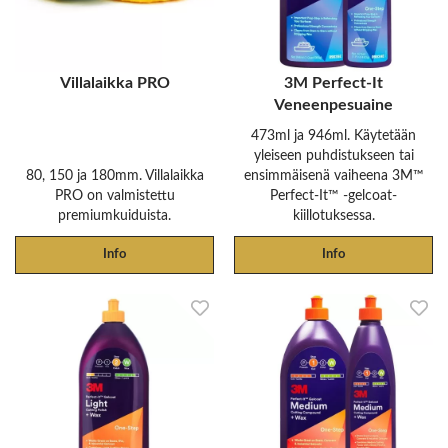
Villalaikka PRO
3M Perfect-It
Veneenpesuaine
473ml ja 946ml. Käytetään
yleiseen puhdistukseen tai
80, 150 ja 180mm. Villalaikka
ensimmäisenä vaiheena 3M™
PRO on valmistettu
Perfect‐It™ -gelcoat-
premiumkuiduista.
kiillotuksessa.
Info
Info