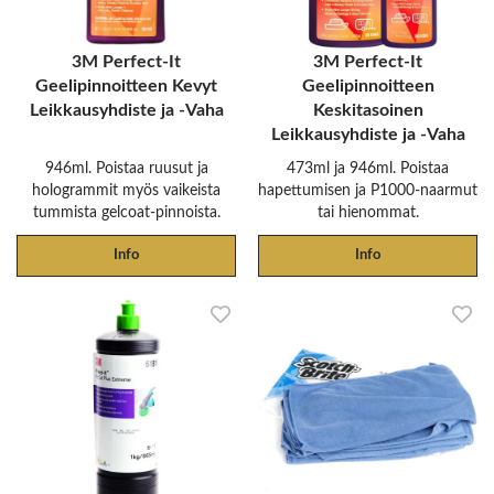
3M Perfect-It
3M Perfect-It
Geelipinnoitteen Kevyt
Geelipinnoitteen
Leikkausyhdiste ja -Vaha
Keskitasoinen
Leikkausyhdiste ja -Vaha
946ml. Poistaa ruusut ja
473ml ja 946ml. Poistaa
hologrammit myös vaikeista
hapettumisen ja P1000-naarmut
tummista gelcoat-pinnoista.
tai hienommat.
Info
Info