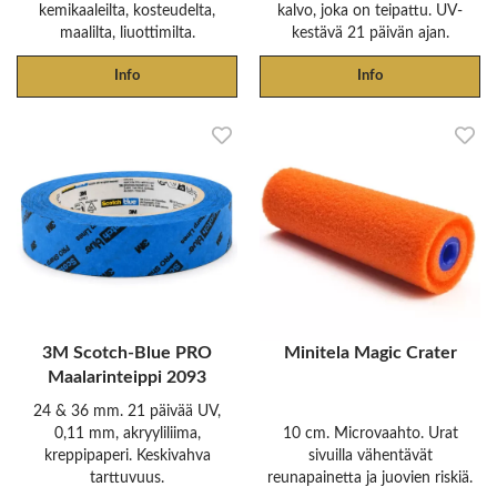
kemikaaleilta, kosteudelta,
kalvo, joka on teipattu. UV-
maalilta, liuottimilta.
kestävä 21 päivän ajan.
Info
Info
3M Scotch-Blue PRO
Minitela Magic Crater
Maalarinteippi 2093
24 & 36 mm. 21 päivää UV,
0,11 mm, akryyliliima,
10 cm. Microvaahto. Urat
kreppipaperi. Keskivahva
sivuilla vähentävät
tarttuvuus.
reunapainetta ja juovien riskiä.