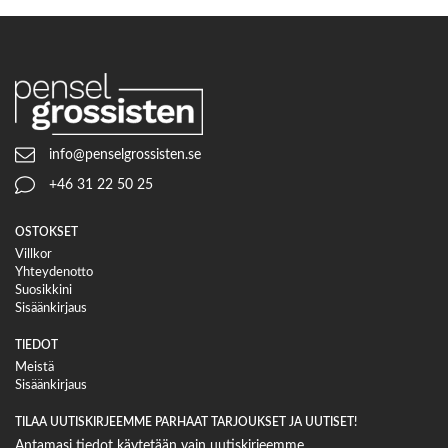
info@penselgrossisten.se
+46 31 22 50 25
OSTOKSET
Villkor
Yhteydenotto
Suosikkini
Sisäänkirjaus
TIEDOT
Meistä
Sisäänkirjaus
TILAA UUTISKIRJEEMME PARHAAT TARJOUKSET JA UUTISET!
Antamasi tiedot käytetään vain uutiskirjeemme.