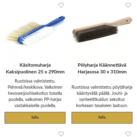
Käsitomuharja
Pölyharja Käännettävä
Kaksipuolinen 25 x 290mm
Harjasosa 30 x 310mm
Ruotsissa valmistettu.
Pehmeä/keskikova. Valkoinen
Ruotsissa valmistettu pöytäharja
hevosenjouhisekoitus toisella
kääntyvällä päällä. Jouhi- ja
puolella, valkoinen PP-harjas
synteettikuidun sekoitus
vastakkaisella puolella.
korkeaan tasaiseen laatuun.
Info
Info