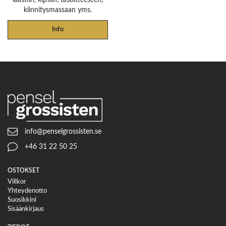
kiinnitysmassaan yms.
Info
info@penselgrossisten.se
+46 31 22 50 25
OSTOKSET
Villkor
Yhteydenotto
Suosikkini
Sisäänkirjaus