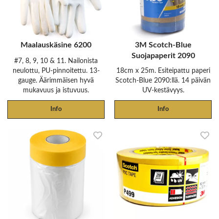
Maalauskäsine 6200
3M Scotch-Blue
Suojapaperit 2090
#7, 8, 9, 10 & 11. Nailonista
neulottu, PU-pinnoitettu. 13-
18cm x 25m. Esiteipattu paperi
gauge. Äärimmäisen hyvä
Scotch-Blue 2090:llä. 14 päivän
mukavuus ja istuvuus.
UV-kestävyys.
Info
Info