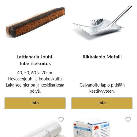
Lattiaharja Jouhi-
Rikkalapio Metalli
fiiberisekoitus
40, 50, 60 ja 70cm.
Hevosenjouhi ja kookoskuitu.
Lakaisee hienoa ja keskikarkeaa
Galvanoitu lapio pitkään
pölyä.
kestävyyteen.
Info
Info