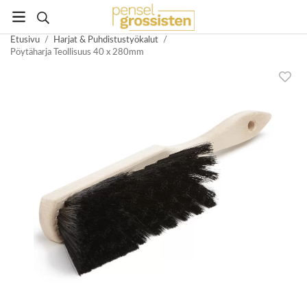
Etusivu
/
Harjat & Puhdistustyökalut
/
Pöytäharja Teollisuus 40 x 280mm