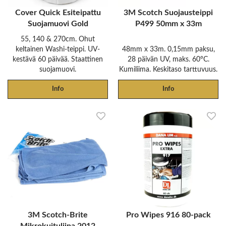
Cover Quick Esiteipattu
3M Scotch Suojausteippi
Suojamuovi Gold
P499 50mm x 33m
55, 140 & 270cm. Ohut
keltainen Washi-teippi. UV-
48mm x 33m. 0,15mm paksu,
kestävä 60 päivää. Staattinen
28 päivän UV, maks. 60°C.
suojamuovi.
Kumiliima. Keskitaso tarttuvuus.
Info
Info
3M Scotch-Brite
Pro Wipes 916 80-pack