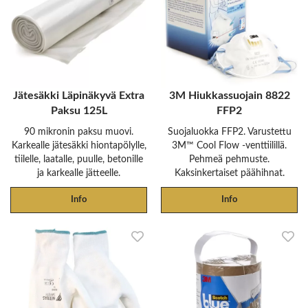
Jätesäkki Läpinäkyvä Extra
3M Hiukkassuojain 8822
Paksu 125L
FFP2
90 mikronin paksu muovi.
Suojaluokka FFP2. Varustettu
Karkealle jätesäkki hiontapölylle,
3M™ Cool Flow -venttiilillä.
tiilelle, laatalle, puulle, betonille
Pehmeä pehmuste.
ja karkealle jätteelle.
Kaksinkertaiset päähihnat.
Info
Info