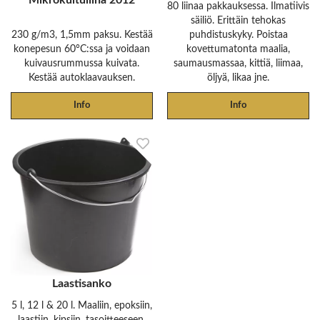
Mikrokuituliina 2012
80 liinaa pakkauksessa. Ilmatiivis
säiliö. Erittäin tehokas
230 g/m3, 1,5mm paksu. Kestää
puhdistuskyky. Poistaa
konepesun 60°C:ssa ja voidaan
kovettumatonta maalia,
kuivausrummussa kuivata.
saumausmassaa, kittiä, liimaa,
Kestää autoklaavauksen.
öljyä, likaa jne.
Info
Info
Laastisanko
5 l, 12 l & 20 l. Maaliin, epoksiin,
laastiin, kipsiin, tasoitteeseen,